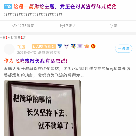
这是一篇辩论主题，我正在对其进行样式优化
辩论
11111111111111111111111111111111

1145阅读

2评论

赞
- 有
1
人打赏共
1
次
飞流
LV.93 管理员

关注
2025-3-10
来自 站务专栏
作为飞流的站长我有话想说！
近期大部分时间都在优化网站，试图尽可能找到存在的bug和需要调
整或增加的功能，我努力为飞流的后期发 ...