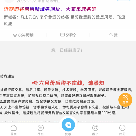
2025-1-27
来自 站务专栏
近期即将启用新域名网址，大家来取名吧
新域名：FLLT.CN 来个合适的站名 目前我想到的就是风浪，飞流，
风流

664阅读

5评论

赞
亲，已经到底了！
站内通告
📢 六月份后均不在线，请悉知
提供资源交易、信息共享、靓号交流、技术变现、学习问答、兴趣娱乐等全面服务。
1.丰富功能系统，扩展社区特色玩法，打造最好的互联网聚集圈子。

2.准确信息真实交易，安全快捷又方便，让虚拟交易面对面。
菜单
3. 天上不会掉馅饼，话术骗术迷人心，切勿脱离平台线下交易，被骗与平台无关！
4. 欺诈骗钱，违规违法将视情受到警告&禁言&封号甚至检举至👮🏻‍♀️处理！

官方Q群：
1003810038
钉推群：
BAYR2383
站长QQ：
3388700000




取消
首页
社区
圈子
我的
发布
我知道啦