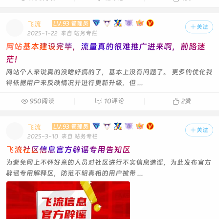
飞流
LV.93 管理员

关注
2025-1-22
来自 站务专栏
网站基本建设完毕，流量真的很难推广进来啊，前路迷
茫！
网站个人来说真的没啥好搞的了，基本上没有问题了。 更多的优化我
得依据用户来反映情况并进行更新升级，但 ...

950阅读

10评论

2
赞
飞流
LV.93 管理员

关注
2025-3-10
来自 站务专栏
飞流社区信息官方辟谣专用告知区
为避免网上不怀好意的人员对社区进行不实信息造谣，为此发布官方
辟谣专用解释区，防范不明真相的用户被带 ...