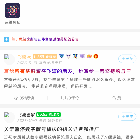
运维优化

关于网站改版与迁移暨临时性关闭的公告
飞流
LV.93 管理员

关注
2026-5-19
来自 站务专栏
写给所有依旧留在飞流的朋友，也写给一路坚持的自己
大概在2024年7月，我心里萌生了搭建一座能够永久留存、长久运营
网站的想法。 我并非专业程序员，代码开发 ...

351阅读

13评论

赞
飞流管家
LV.93 管理员

关注
2025-10-7
来自 站务专栏
关于暂停数字靓号板块的相关业务和推广
当初本想着从数字靓号这块做流量入口的，结果花了N很多钱，很多