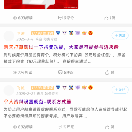

603阅读

0评论

1
赞
飞流
LV.93 管理员

关注
2025-3-4
来自 站务专栏
明天打算测试一下拍卖功能，大家尽可能参与进来哈
到时候竞价商品会有两个，积分模式下拍卖（5元现金红包），押金
模式下拍卖（10元现金红包）。 竞拍得主通过 ...

774阅读

6评论

赞
飞流
LV.93 管理员

关注
2025-2-21
来自 站务专栏
个人资料设置规范-联系方式篇
为防止用户随意设置虚假联系方式，导致可能给他人造成误导或引起
不必要的纠纷麻烦的因素考虑。 用户账号其 ...

892阅读

11评论

赞