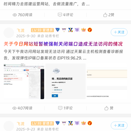
时间精力去搭建运营网站，去做流量推广，去 ...

760阅读

4评论

2
赞
飞流
LV.93 管理员

关注
2025-9-30
来自 站务专栏
关于今日网站短暂被强制关闭端口造成无法访问的情况
今天下午我访问网站发现无法访问 通过天翼云主机检测查看诊断报
告，发现弹性IP端口备案状态 EIP119.96.29. ...

407阅读

1评论

赞
飞流
LV.93 管理员

关注
2025-9-23
来自 站务专栏