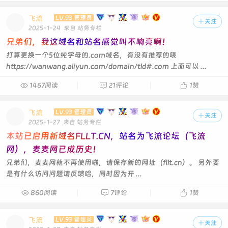
飞流
LV.93 管理员

关注
2025-1-24
来自 站务专栏
兄弟们，我这域名和站名感觉叫不响亮啊！
打算更换一个5位纯字母的.com域名，有没有推荐的哦
https://wanwang.aliyun.com/domain/tld#.com 上面可以 ...

1467阅读

21评论

1
赞
飞流
LV.93 管理员

关注
2025-1-27
来自 站务专栏
本站已启用新域名FLLT.CN，站名为飞流论坛（飞流
网），麦麦网已成历史！
兄弟们，麦麦网就不再使用啦，请保存新的网址（fllt.cn）。 另外要
是有什么访问问题请反馈哈，同时因为开 ...

860阅读

7评论

1
赞
飞流
LV.93 管理员

关注