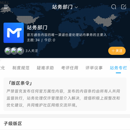
NULL

站务部门



站务部门
官方通告内容的唯一渠道也是处理站内事务的主要入
口，社区政策由管理层研究决议或是用户投票决定。
主题: 34 | 今日: 0
3人关注

关注
优化
制度规范
疑难求助
考评任用
评举议事
站务专栏
「版区条令」
严禁冒充发布任何官方属性内容，发布的内容条约由所有人共同
监督执行，站务处理仅许管理层介入解决，提倡积极上报整改和
优化建议，共同维护社区网络交流环境。
子级版区