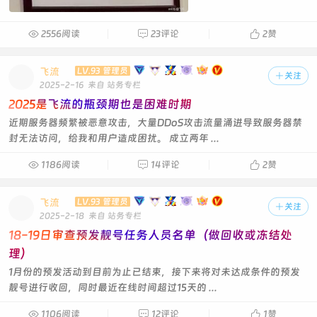

2556阅读

23评论

2
赞
飞流
LV.93 管理员

关注
2025-2-16
来自 站务专栏
2025是飞流的瓶颈期也是困难时期
近期服务器频繁被恶意攻击，大量DDoS攻击流量涌进导致服务器禁
封无法访问，给我和用户造成困扰。 成立两年 ...

1186阅读

14评论

2
赞
飞流
LV.93 管理员

关注
2025-2-18
来自 站务专栏
18-19日审查预发靓号任务人员名单（做回收或冻结处
理）
1月份的预发活动到目前为止已结束，接下来将对未达成条件的预发
靓号进行收回，同时最近在线时间超过15天的 ...

1106阅读

12评论

1
赞