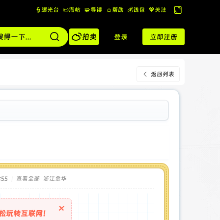
👮曝光台
📜淘帖
🧩导读
👛帮助
💰️钱包
💖关注
切
换

到
拍卖
登录
立即注册
宽
版
返回列表
:55
|
查看全部
浙江金华
×
松玩转互联网！