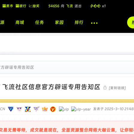
🏧黑市
🏧银行
💹抽奖
54656
向
飞流
送出
小心心
x1
飞流
向
北
送出
酷盖墨镜
x1
源
商城
任务
家园
排行
飞流
向
北
送出
酷盖墨镜
x1
🎁
飞流
向
北
送出
小心心
x1
官方辟谣专用告知区
]
飞流社区信息官方辟谣专用告知区
[复制链接]
TCN
发表于 2025-3-10 21:48
交易无需等待，成交就是现在，全面资源整合网络大咖云集，让你轻