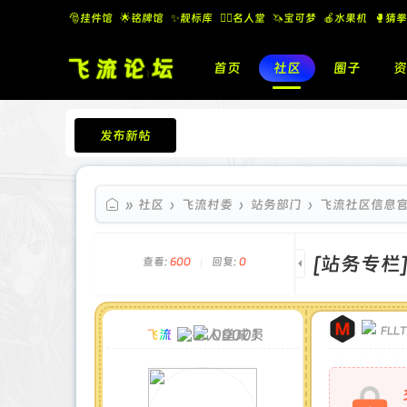
🎅挂件馆
🌟铭牌馆
✨️靓标库
🧚‍♂️名人堂
🦄宝可梦
🍎水果机
🥊猜拳
首页
社区
圈子
资
发布新帖
飞流论坛
»
社区
›
飞流村委
›
站务部门
›
飞流社区信息
[站务专栏
查看:
600
|
回复:
0
FLL
00001
飞流