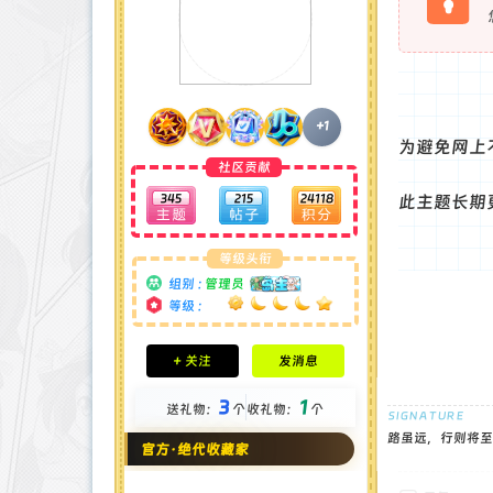
+1
为避免网上
社区贡献
345
215
24118
此主题长期
等级头衔
组别 :
管理员
等级 :
积分成就
+ 关注
发消息
钻石 : 185 颗
贡献 : 14106 点
3
1
送礼物：
个
收礼物：
个
金币 : 4 枚
在线时间 : 1951 小时
路虽远，行则将至
官方·绝代收藏家
注册时间 : 2024-11-22
最后登录 : 2026-8-4