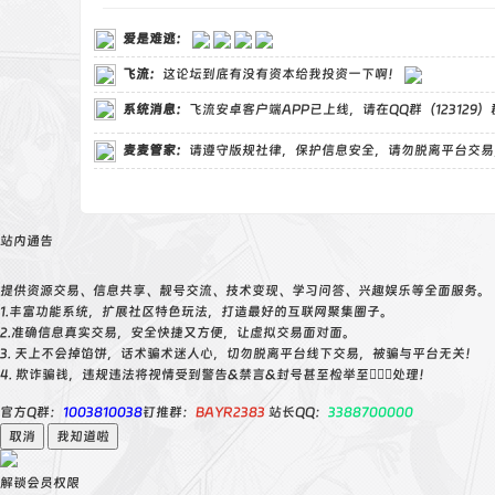
爱是难逃
：
飞流
：
这论坛到底有没有资本给我投资一下啊！
系统消息：
飞流安卓客户端APP已上线，请在QQ群（123129
麦麦管家
：
请遵守版规社律，保护信息安全，请勿脱离平台交易
站内通告
提供资源交易、信息共享、靓号交流、技术变现、学习问答、兴趣娱乐等全面服务。
1.丰富功能系统，扩展社区特色玩法，打造最好的互联网聚集圈子。
2.准确信息真实交易，安全快捷又方便，让虚拟交易面对面。
3. 天上不会掉馅饼，话术骗术迷人心，切勿脱离平台线下交易，被骗与平台无关！
4. 欺诈骗钱，违规违法将视情受到警告&禁言&封号甚至检举至👮🏻‍♀️处理！
官方Q群：
1003810038
钉推群：
BAYR2383
站长QQ：
3388700000
取消
我知道啦
解锁会员权限