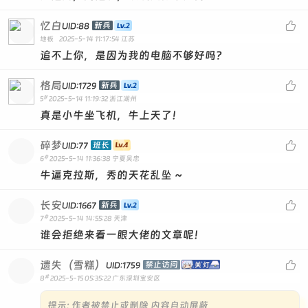
忆白

新兵
UID:88
地板
2025-5-14 11:17:54
江苏
追不上你，是因为我的电脑不够好吗？
格局

新兵
UID:1729
#
5
2025-5-14 11:19:32
浙江湖州
真是小牛坐飞机，牛上天了！
碎梦

班长
UID:77
#
6
2025-5-14 11:36:38
宁夏吴忠
牛逼克拉斯，秀的天花乱坠 ~
长安

新兵
UID:1667
#
7
2025-5-14 14:55:28
天津
谁会拒绝来看一眼大佬的文章呢！
遗失（雪糕）

禁止访问
UID:1759
#
8
2025-5-15 05:35:22
广东深圳宝安区
提示:
作者被禁止或删除 内容自动屏蔽