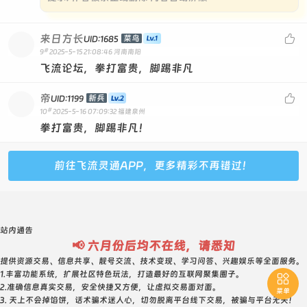
来日方长

菜鸟
UID:1685
#
9
2025-5-15 21:08:46
河南南阳
飞流论坛，拳打富贵，脚踢非凡
帝

新兵
UID:1199
#
10
2025-5-16 07:09:32
福建泉州
拳打富贵，脚踢非凡！
前往飞流灵通APP，更多精彩不再错过！
站内通告
📢 六月份后均不在线，请悉知
提供资源交易、信息共享、靓号交流、技术变现、学习问答、兴趣娱乐等全面服务。
1.丰富功能系统，扩展社区特色玩法，打造最好的互联网聚集圈子。

2.准确信息真实交易，安全快捷又方便，让虚拟交易面对面。
菜单
3. 天上不会掉馅饼，话术骗术迷人心，切勿脱离平台线下交易，被骗与平台无关！