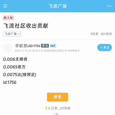

飞流广场

新人帖
飞流社区收出贡献
飞流广场

9回复 601阅读
李敏慧
菜鸟
UID:1756

关注
2025-5-14 10:23:35
北京 新国信通信有限公司
#闲聊灌水
0.006无限收
0.0065收万
0.0075出(接预定)
id:1756
赞赏
1
人打赏 , 20贡献