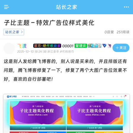

站长之家

子比主题 – 特效广告位样式美化
站长之家

0回复 251阅读
飞流
官方·绝代收藏家
管理员
00001

关注
2025-10-10 18:24:38
浙江金华
#代码技巧
这是别人发给腾飞博客的，别人说是买来的，并且排版还有
问题，腾飞博客修复了一下，修复了两个大图广告位效果不
好，喜欢的自行部署吧！