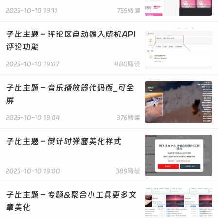
{background-color:#dc3545}.txtguanggao a:nth-
2025-10-10 19:11
759阅读
child(2){background-color:#007bff}.txtguanggao
a:nth-child(3){background-
子比主题 – 评论区自动输入随机API
color:#28a745}.txtguanggao a:nth-child(4)
评论功能
{background-color:#ffc107}.txtguanggao
a:hover{background:#ff2805;color:#fff}@media(max-
2025-10-10 19:07
480阅读
width:999px){.main-images{flex-direction:column}.ad
ul{flex-direction:column}.ad
子比主题 – 音乐播放器代码版_可全
li{width:100%}.txtguanggao a{width:calc((100% -
屏
10px)/ 2)}}@media screen and (min-width:1000px)
{.txtguanggao a{width:calc((100% - 20px)/ 4)}}
2025-10-10 19:04
376阅读
</style>
<div class="main-images">
子比主题 – 倒计时弹窗美化样式
<div class="neon-animated">
<img src="https://www.tfbkw.com/wp-
content/uploads/2025/03/20250714220647415-1-
2025-10-10 19:00
389阅读
800x341.webp" alt="子比主题美化教程">
</div>
<div class="neon-animated">
子比主题 – 专题&聚合小工具更多文
<a href="/" target="_blank">
章美化
<img src="https://www.tfbkw.com/wp-