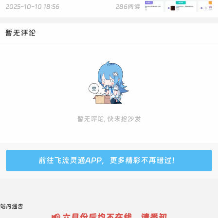
content/uploads/2025/03/20250714220647415-1-
2025-10-10 18:56
286阅读
800x341.webp" alt="广告图片">
</a>
暂无评论
</div>
</div>
<div class="ad">
<ul>
<li>
<a href="#" target="_blank" rel="noopener">
广告招商 腾飞博客</a>
</li>
<li>
暂无评论, 快来抢沙发
<a href="#" target="_blank" rel="noopener">
广告招商 腾飞博客</a>
</li>
</ul>
前往飞流灵通APP，更多精彩不再错过！
</div>
<div class="txtguanggao">
<a href="#" target="_blank" class="dh"
rel="noopener">腾飞博客炫酷广告位</a>
站内通告
<a href="/" target="_blank" class="dh"
📢 六月份后均不在线，请悉知