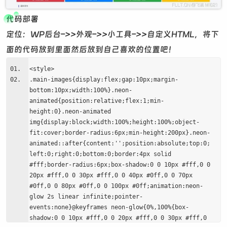
代码部署
定位：WP后台–>>外观–>>小工具–>>自定义HTML，将下
面的代码放到里面然后放到自己喜欢的位置吧！
<style>
.main-images{display:flex;gap:10px;margin-
bottom:10px;width:100%}.neon-
animated{position:relative;flex:1;min-
height:0}.neon-animated
img{display:block;width:100%;height:100%;object-
fit:cover;border-radius:6px;min-height:200px}.neon-
animated::after{content:'';position:absolute;top:0;
left:0;right:0;bottom:0;border:4px solid
#fff;border-radius:6px;box-shadow:0 0 10px #fff,0 0
20px #fff,0 0 30px #fff,0 0 40px #0ff,0 0 70px
#0ff,0 0 80px #0ff,0 0 100px #0ff;animation:neon-
glow 2s linear infinite;pointer-
events:none}@keyframes neon-glow{0%,100%{box-
shadow:0 0 10px #fff,0 0 20px #fff,0 0 30px #fff,0