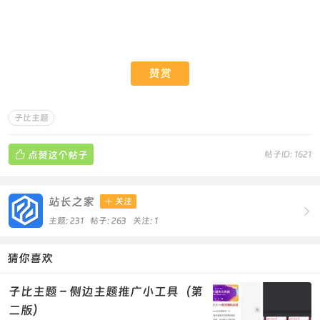
0 40px #0ff,0 0 70px #0ff,0 0 80px #0ff,0 0 100px
#0ff}50%{box-shadow:0 0 10px #0ff,0 0 20px #0ff,0 0
30px #0ff,0 0 40px #fff,0 0 70px #fff,0 0 80px
#fff,0 0 100px
#fff}}.ad{background:#fff;overflow:hidden;clear:bot
赞赏
h;border-radius:6px;margin-
bottom:10px;padding:5px}.ad ul{display:flex;list-
style:none;gap:5px}.ad li{flex:1}.ad
子比主题
a{display:block;border-radius:3px;text-
decoration:none}.ad img{max-width:100%;border-
radius:3px}.ad li a{line-

点赞这个帖子
帖子ID: 1621
height:60px;height:60px;color:#fff;background:#2f40
56;text-align:center;font-
size:24px}.txtguanggao{width:100%;overflow:hidden;d
站长之家

关注

isplay:block;box-shadow:0 1px 2px 0
主题: 231 帖子: 263
关注:
1
rgba(0,0,0,.05);margin-bottom:10px}.txtguanggao
a{width:calc((100% - 20px)/ 4);float:left;border-
猜你喜欢
radius:2px;line-height:35.35px;height:35.35px;text-
align:center;font-
size:14px;color:#fff;display:inline-
子比主题 – 侧边主题推广小工具（第
block;margin:2.5px;transition-duration:.3s;text-
二版）
decoration:none}.txtguanggao a:nth-child(1)