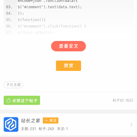
encode=json",function(data){
$("#comment").text(data.text);
});
$(function(){
$("#comment").click(function() {
$(this).select();
})
查看全文
})
</script>
复制代码
赞赏
API附件
API附件我放到下面，我先给大家说一下，附件放哪里，可
子比主题
以看HTML底部代码，然后是目录是根目录，当然你也可以

点赞这个帖子
帖子ID: 1632
直接调整放哪里，不过附件我这边代码是根目录，你也可以
直接将附件放到根目录即可，记得替换一下直接的域名！！
站长之家

关注

api.zip
主题: 231 帖子: 263
关注:
1