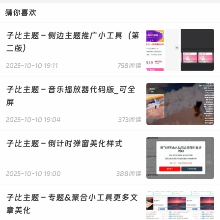
发布于 2025-10-10 19:07
猜你喜欢
2.2 KB
|
下载次数: 1
|
下载积分: 贡献 -50 点, 经验 1 值
检测资源
子比主题 – 侧边主题推广小工具（第
二版）
本地下载
提取码:
R2Cz
点击
2025-10-10 19:11
758阅读
子比主题 – 音乐播放器代码版_可全
屏
2025-10-10 19:04
373阅读
子比主题 – 倒计时弹窗美化样式
2025-10-10 19:00
388阅读
子比主题 – 专题&聚合小工具更多文
章美化