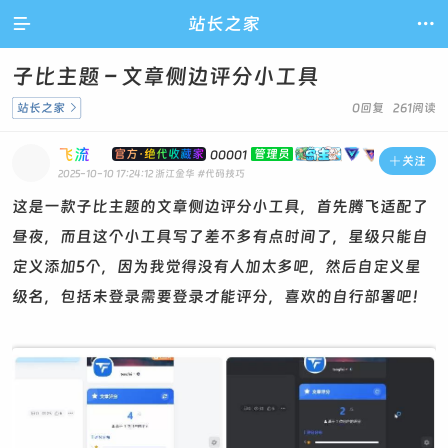

站长之家

子比主题 – 文章侧边评分小工具
站长之家

0回复 261阅读
飞流
官方·绝代收藏家
管理员
00001

关注
2025-10-10 17:24:12
浙江金华
#代码技巧
这是一款子比主题的文章侧边评分小工具，首先腾飞适配了
昼夜，而且这个小工具写了差不多有点时间了，星级只能自
定义添加5个，因为我觉得没有人加太多吧，然后自定义星
级名，包括未登录需要登录才能评分，喜欢的自行部署吧！