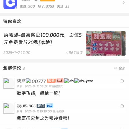

主题: 500 帖子: 3753
关注:
25
猜你喜欢
顶呱刮-最高奖金100,000元，面值5
元免费发放20张[本地]
2025-1-7 17:00
4967阅读
全部评论
3

全部
柒沐

00777
团长
沙发
2025-8-15 09:27:57
福建厦门
数字飞扬，超绝一流！
秋

新兵
UID:1106
板凳
2025-8-15 10:18:00
四川成都
我愿把它称之为精神食粮！