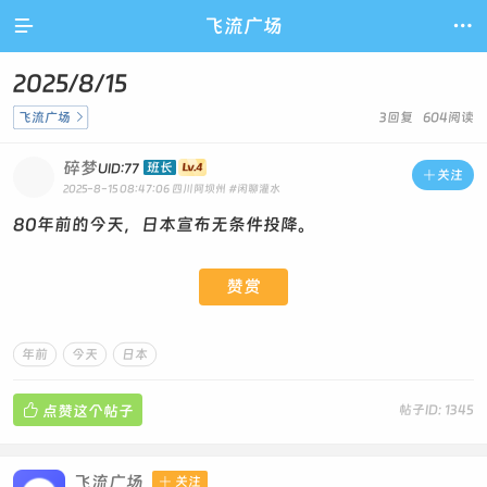

飞流广场

2025/8/15
飞流广场

3回复 604阅读
碎梦
班长
UID:77

关注
2025-8-15 08:47:06
四川阿坝州
#闲聊灌水
80年前的今天，日本宣布无条件投降。
赞赏
年前
今天
日本

点赞这个帖子
帖子ID: 1345
飞流广场

关注