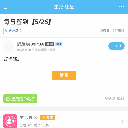

生活社区

每日签到【5/26】
生活社区

7回复 571阅读
凯旋呐
老兵
UID:1031

关注
2025-5-26 11:11:32
湖南
#数码
打卡咯。
赞赏

点赞这个帖子
帖子ID: 1058
生活社区

关注

主题: 61 帖子: 506