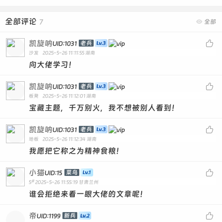
全部评论
7

全部
凯旋呐

老兵
UID:1031
沙发
2025-5-26 11:11:55
湖南
向大佬学习！
凯旋呐

老兵
UID:1031
板凳
2025-5-26 11:12:01
湖南
宝藏主题，千万别火，我不想被别人看到！
凯旋呐

老兵
UID:1031
地板
2025-5-26 11:12:34
湖南
我愿把它称之为精神食粮！
小猫

菜鸟
UID:15
#
5
2025-5-26 11:55:19
甘肃兰州
谁会拒绝来看一眼大佬的文章呢！
帝

新兵
UID:1199