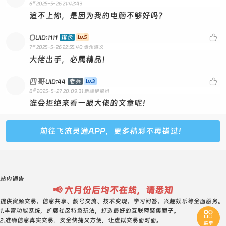
#
6
2025-5-26 21:42:43
追不上你，是因为我的电脑不够好吗？
O

排长
UID:1111
#
7
2025-5-26 22:55:40
贵州遵义
大佬出手，必属精品！
四哥

老兵
UID:44
#
8
2025-5-27 20:09:31
新疆伊犁州
谁会拒绝来看一眼大佬的文章呢！
前往飞流灵通APP，更多精彩不再错过！
站内通告
📢 六月份后均不在线，请悉知
提供资源交易、信息共享、靓号交流、技术变现、学习问答、兴趣娱乐等全面服务。
1.丰富功能系统，扩展社区特色玩法，打造最好的互联网聚集圈子。

2.准确信息真实交易，安全快捷又方便，让虚拟交易面对面。
菜单