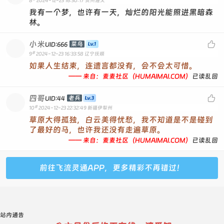
8
2024-12-23 16:30:17
贵州遵义
我有一个梦，也许有一天，灿烂的阳光能照进黑暗森
林。
小米

菜鸟
UID:666
#
9
2024-12-23 16:33:58
辽宁抚顺
如果人生结束，连遗言都没有，会不会太可惜。
—— 来自：麦麦社区（HUMAIMAI.COM）
已读乱回
四哥

老兵
UID:44
#
10
2024-12-23 22:32:49
新疆伊犁州
草原大得孤独，白云美得忧愁，我不知道是不是碰到
了最好的马，也许我还没有走遍草原。
—— 来自：麦麦社区（HUMAIMAI.COM）
已读乱回
前往飞流灵通APP，更多精彩不再错过！
站内通告