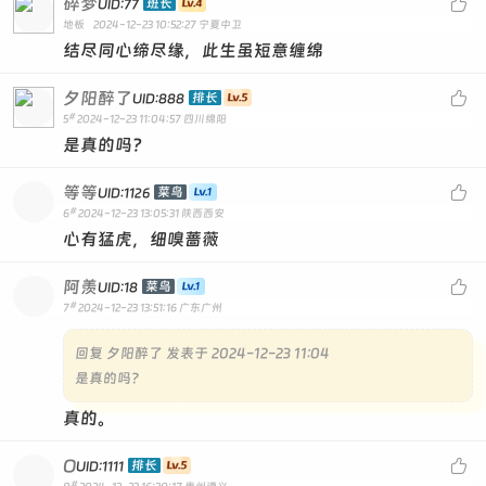
碎梦

班长
UID:77
地板
2024-12-23 10:52:27
宁夏中卫
结尽同心缔尽缘，此生虽短意缠绵
夕阳醉了

排长
UID:888
#
5
2024-12-23 11:04:57
四川绵阳
是真的吗？
等等

菜鸟
UID:1126
#
6
2024-12-23 13:05:31
陕西西安
心有猛虎，细嗅蔷薇
阿羡

菜鸟
UID:18
#
7
2024-12-23 13:51:16
广东广州
回复
夕阳醉了 发表于 2024-12-23 11:04
是真的吗？
真的。
O

排长
UID:1111
#