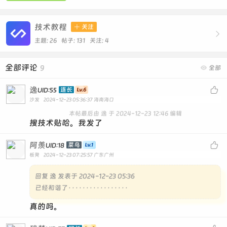
技术教程

关注

主题: 26 帖子: 131
关注:
4
全部评论
9

全部
逸

连长
UID:55
沙发
2024-12-23 05:36:37
海南海口
本帖最后由 逸 于 2024-12-23 12:46 编辑
搜技术贴哈。我发了
阿羡

菜鸟
UID:18
板凳
2024-12-23 07:25:57
广东广州
回复
逸 发表于 2024-12-23 05:36
已经和谐了·················
真的吗。