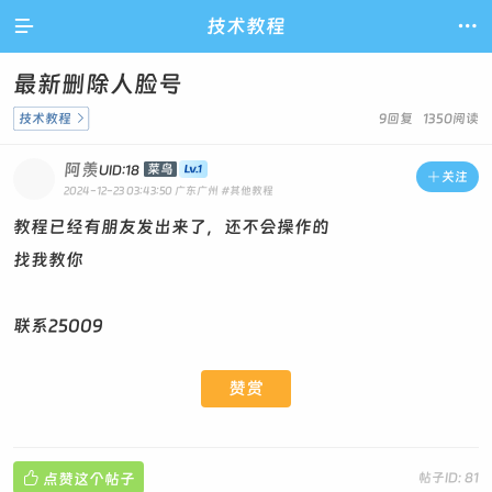

技术教程

最新删除人脸号
技术教程

9回复 1350阅读
阿羡
菜鸟
UID:18

关注
2024-12-23 03:43:50
广东广州
#其他教程
教程已经有朋友发出来了，还不会操作的
找我教你
联系25009
赞赏

点赞这个帖子
帖子ID: 81