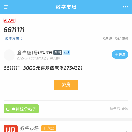

数字市场

新人帖
6611111
数字市场

5回复 542阅读
金牛座1号
菜鸟
UID:1715

关注
2025-5-3 00:38:13
辽宁
#QQ群
6611111 3000元喜欢的联系2754321
赞赏

点赞这个帖子
帖子ID: 694
数字市场

关注