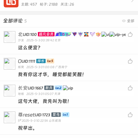

主题: 457 帖子: 2188
关注:
26
全部评论
5

全部
北

超凡会员
UID:100
沙发
2025-5-3 00:39:42
北京
这么便宜?
O

排长
UID:1111
板凳
2025-5-3 01:00:08
广西南宁
我有你这才华，睡觉都能笑醒！
长安

新兵
UID:1667
地板
2025-5-3 01:05:07
天津
这句大佬，我先叫为敬！
尊reset

菜鸟
UID:1723
#
5
2025-5-3 10:22:54
山东威海
祝早出。