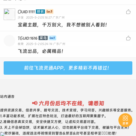
7649253--6级--普号--750元
7662173--1级--普号--800元
O

排长
UID:1111
沙发
2025-5-2 05:16:27
广东广州
7736847--6级--普号--750元 对子开
宝藏主题，千万别火，我不想被别人看到！
7742750--5级--普号--750元 对子开
7777501--普号--1级--3800元 极品4A 干净处号
16

菜鸟
UID:1616
板凳
2025-5-2 05:24:14
广东广州
7777092 普号 3级 3588元 干净4A开
飞流出品，必属精品！
7777708 靓号 23级 7200元 极品5A开 ABC 普点靓
7806263--普号--800元
前往飞流灵通APP，更多精彩不再错过！
7807093--2级--普号--800元
7812156--1级--普号--800元
7836794--1级--普号--750元
站内通告
7857193--1级--普号--800元
📢 六月份后均不在线，请悉知
7860728--普号--800元
提供资源交易、信息共享、靓号交流、技术变现、学习问答、兴趣娱乐等全面服务。
1.丰富功能系统，扩展社区特色玩法，打造最好的互联网聚集圈子。

7862345 普号 16级 2088元 0违规 4顺尾
2.准确信息真实交易，安全快捷又方便，让虚拟交易面对面。
菜单
3. 天上不会掉馅饼，话术骗术迷人心，切勿脱离平台线下交易，被骗与平台无关！
7904532--7级--普号--750元
4. 欺诈骗钱，违规违法将视情受到警告&禁言&封号甚至检举至👮🏻‍♀️处理！