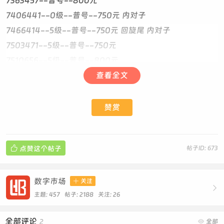
7363457--普号--800元
7406441--0级--普号--750元 内对子
7466414--5级--普号--750元 回旋尾 内对子
7503471--5级--普号--750元
7510656--5级--普号--800元
7548130--5级--普号--750元
查看全文
7557874--1级--普号--750元
7562136--6级--普号--800元
赞赏
7579065--1级--普号--800元 回旋开
7594772--2级--普号--750元

点赞这个帖子
帖子ID: 673
7597457--4级--普号--750元
7601837--0级--普号--800元
7622379--2级--普号--800元 内对子
数字市场

关注

7632920--普号--6级--800元 就爱你寓意尾
主题: 457 帖子: 2188
关注:
26
7644582--1级--普号--750元 内对子
全部评论
2

全部