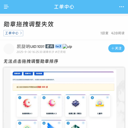

工单中心

勋章拖拽调整失效
工单中心

1回复 428阅读
凯旋呐
老兵
UID:1031

关注
2025-9-30 16:25:33
湖南长沙
#已完结
无法点击拖拽调整勋章排序