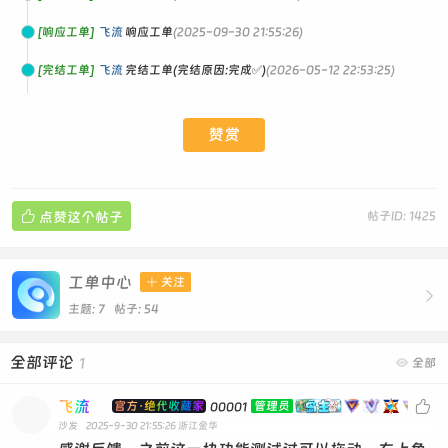
[响应工单]
飞流
响应工单
(2025-09-30 21:55:26)
[完结工单]
飞流
完结工单(完结原因:完成✅)
(2026-05-12 22:53:25)
赞赏

点赞这个帖子
帖子ID: 1425
工单中心

关注

主题: 7 帖子: 54
全部评论
1

全部
飞流

官方·绝代收藏家
管理员
00001
沙发
2025-9-30 21:55:26
浙江金华