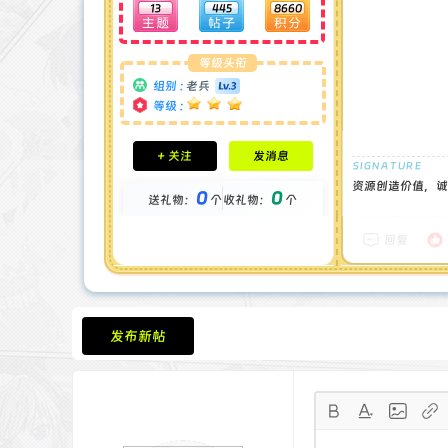
13
445
8660
等级头衔
组别 :
老兵
等级 :
积分成就
+ 关注
发消息
钻石 : 0 颗
贡献 : 2571 点
资源创造价值，诚
0
0
送礼物：
个
收礼物：
个
金币 : 0 枚
在线时间 : 75 小时
注册时间 : 2024-11-30
回复
最后登录 : 2026-6-11
发布新帖