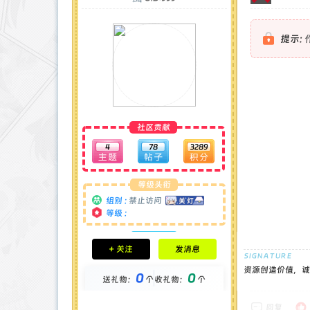
提示:
社区贡献
4
78
3289
等级头衔
组别 :
禁止访问
等级 :
积分成就
+ 关注
发消息
钻石 : 0 颗
贡献 : 0 点
资源创造价值，诚
0
0
金币 : 0 枚
送礼物：
个
收礼物：
个
在线时间 : 69 小时
注册时间 : 2024-11-30
回复