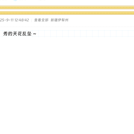
5-9-11 12:48:42
|
查看全部
新疆伊犁州
，秀的天花乱坠 ~