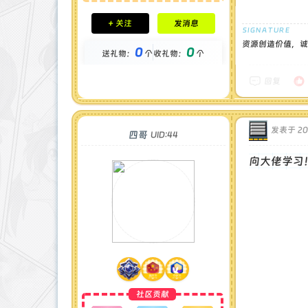
积分成就
+ 关注
发消息
钻石 : 0 颗
贡献 : 2571 点
资源创造价值，诚
0
0
送礼物：
个
收礼物：
个
金币 : 0 枚
在线时间 : 75 小时
注册时间 : 2024-11-30
回复
最后登录 : 2026-6-11
发表于 202
四哥
UID:44
向大佬学习
社区贡献