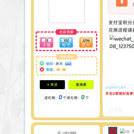
支付宝积分
兑换流程请
社区贡献
13
100
3296
等级头衔
组别 :
新兵
等级 :
积分成就
+ 关注
发消息
钻石 : 0 颗
贡献 : 2867 点
羊毛V群限时免费开
0
0
送礼物：
个
收礼物：
个
金币 : 0 枚
在线时间 : 63 小时
注册时间 : 2025-3-10
回复
最后登录 : 2025-11-24
風
UID:999