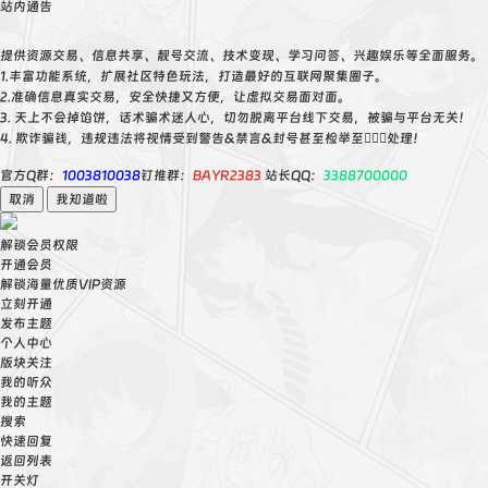
站内通告
提供资源交易、信息共享、靓号交流、技术变现、学习问答、兴趣娱乐等全面服务。
1.丰富功能系统，扩展社区特色玩法，打造最好的互联网聚集圈子。
2.准确信息真实交易，安全快捷又方便，让虚拟交易面对面。
3. 天上不会掉馅饼，话术骗术迷人心，切勿脱离平台线下交易，被骗与平台无关！
4. 欺诈骗钱，违规违法将视情受到警告&禁言&封号甚至检举至👮🏻‍♀️处理！
官方Q群：
1003810038
钉推群：
BAYR2383
站长QQ：
3388700000
取消
我知道啦
解锁会员权限
开通会员
解锁海量优质VIP资源
立刻开通
发布主题
个人中心
版块关注
我的听众
我的主题
搜索
快速回复
返回列表
开关灯