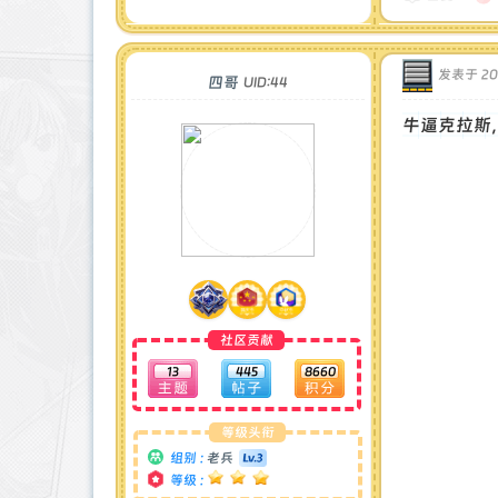
最后登录 : 2026-8-5
发表于 202
四哥
UID:44
牛逼克拉斯
社区贡献
13
445
8660
等级头衔
组别 :
老兵
等级 :