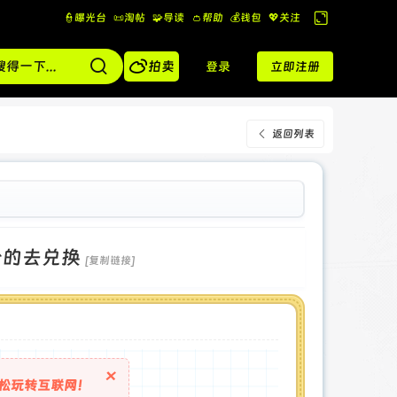
👮曝光台
📜淘帖
🧩导读
👛帮助
💰️钱包
💖关注
切
换

到
拍卖
登录
立即注册
宽
版
返回列表
分的去兑换
[复制链接]
×
松玩转互联网！