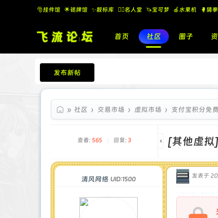
🎅挂件馆
🌟铭牌馆
✨️靓标库
🧚‍♂️名人堂
🦄宝可梦
🍎水果机
🥊猜拳
首页
社区
圈子
资
发布新帖
飞流论坛
»
社区
›
交易市场
›
虚拟市场
›
支付宝积分免费
[其他虚拟
查看:
565
|
回复:
3
发表于 202
清风网络
UID:1500