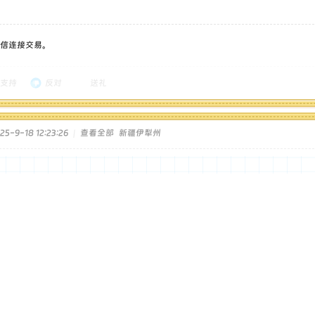
信连接交易。
支持
反对
送礼
5-9-18 12:23:26
|
查看全部
新疆伊犁州
！