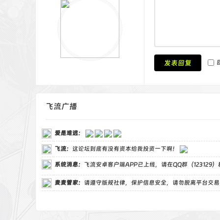
发表回复
飞流广播
爱是难逃
：
飞流
：
这论坛到底有没有资本给我投资一下啊！
系统消息：
飞流安卓客户端APP已上线，请在QQ群（123129
麦麦管家
：
请遵守版规社律，保护信息安全，请勿脱离平台交易