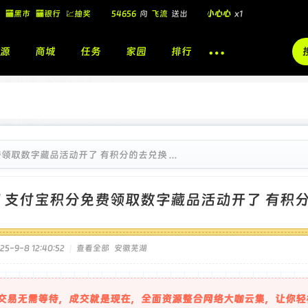
54656
向
飞流
送出
小心心
x1
🏧黑市
🏧银行
💹抽奖
飞流
向
北
送出
酷盖墨镜
x1
飞流
向
北
送出
酷盖墨镜
x1
源
商城
任务
家园
排行
🎁
飞流
向
北
送出
小心心
x1
领取数字藏品活动开了 有积分的去兑换 ...
]
支付宝积分免费领取数字藏品活动开了 有积
5-9-8 12:40:52
|
查看全部
安徽芜湖
交易无需等待，成交就是现在，全面资源整合网络大咖云集，让你轻