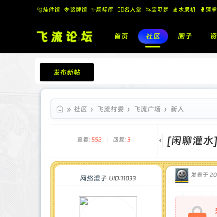
🎅挂件馆
🌟铭牌馆
✨️靓标库
🧚‍♂️名人堂
🦄宝可梦
🍎水果机
🥊猜拳
首页
社区
圈子
资
发布新帖
飞流论坛
»
社区
›
飞流村委
›
飞流广场
›
新人
[闲聊灌水
查看:
552
|
回复:
3
发表于 202
网络混子
UID:11033