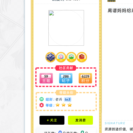
离谱妈妈给
社区贡献
59
286
6229
等级头衔
组别 :
老兵
等级 :
积分成就
+ 关注
发消息
钻石 : 1 颗
贡献 : 3655 点
资源创造价值，诚
0
0