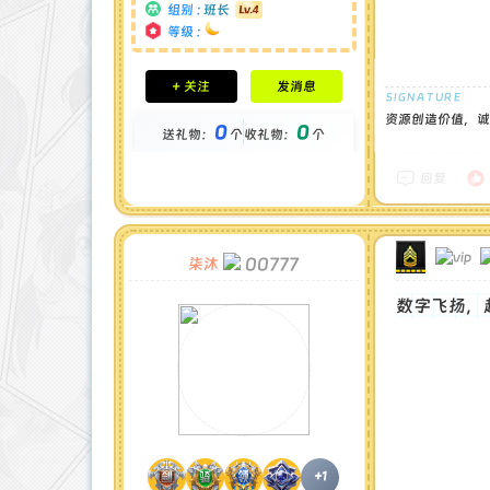
组别 :
班长
等级 :
积分成就
+ 关注
发消息
钻石 : 0 颗
贡献 : 12904 点
资源创造价值，诚
0
0
送礼物：
个
收礼物：
个
金币 : 0 枚
在线时间 : 89 小时
注册时间 : 2024-11-30
回复
最后登录 : 2026-1-3
00777
柒沐
数字飞扬，
+1