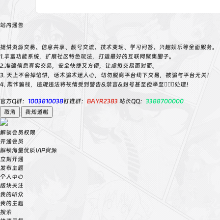
站内通告
提供资源交易、信息共享、靓号交流、技术变现、学习问答、兴趣娱乐等全面服务。
1.丰富功能系统，扩展社区特色玩法，打造最好的互联网聚集圈子。
2.准确信息真实交易，安全快捷又方便，让虚拟交易面对面。
3. 天上不会掉馅饼，话术骗术迷人心，切勿脱离平台线下交易，被骗与平台无关！
4. 欺诈骗钱，违规违法将视情受到警告&禁言&封号甚至检举至👮🏻‍♀️处理！
官方Q群：
1003810038
钉推群：
BAYR2383
站长QQ：
3388700000
取消
我知道啦
解锁会员权限
开通会员
解锁海量优质VIP资源
立刻开通
发布主题
个人中心
版块关注
我的听众
我的主题
搜索