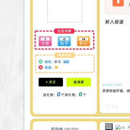
新人报道
社区贡献
1
0
14
等级头衔
组别 :
菜鸟
等级 :
积分成就
+ 关注
发消息
钻石 : 0 颗
贡献 : 100 点
资源创造价值，诚
0
0
送礼物：
个
收礼物：
个
金币 : 0 枚
在线时间 : 1 小时
注册时间 : 2025-8-25
回复
最后登录 : 2025-9-7
发
凯旋呐
UID:1031