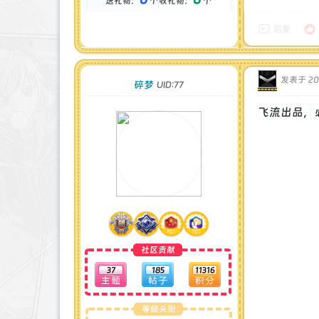
送礼物：
个
收礼物：
个
金币 : 0 枚
在线时间 : 1105 小时
注册时间 : 2024-12-15
回复
最后登录 : 2026-6-11
发表于 202
碎梦
UID:77
飞流出品，
社区贡献
37
185
11316
等级头衔