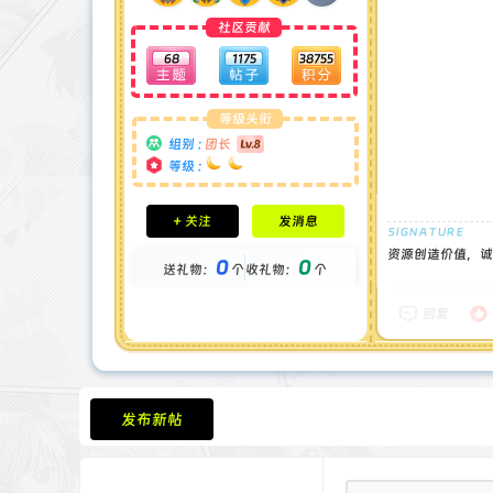
社区贡献
68
1175
38755
等级头衔
组别 :
团长
等级 :
积分成就
+ 关注
发消息
钻石 : 1 颗
贡献 : 14194 点
资源创造价值，诚
0
0
送礼物：
个
收礼物：
个
金币 : 0 枚
在线时间 : 1444 小时
注册时间 : 2024-11-30
回复
最后登录 : 2026-7-31
发布新帖