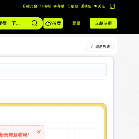
👮曝光台
📜淘帖
🧩导读
👛帮助
💰️钱包
💖关注
切
换

到
拍卖
登录
立即注册
宽
版
返回列表
×
松玩转互联网！