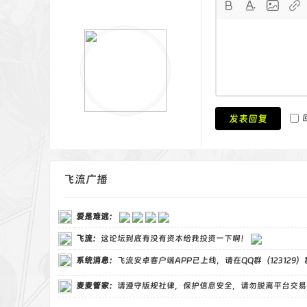
发表回复
飞流广播
爱是难逃
：
飞流
：
这论坛到底有没有资本给我投资一下啊！
系统消息：
飞流安卓客户端APP已上线，请在QQ群（123129
麦麦管家
：
请遵守版规社律，保护信息安全，请勿脱离平台交易