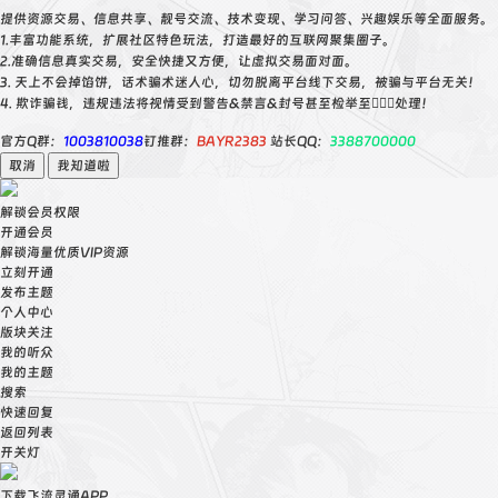
提供资源交易、信息共享、靓号交流、技术变现、学习问答、兴趣娱乐等全面服务。
1.丰富功能系统，扩展社区特色玩法，打造最好的互联网聚集圈子。
2.准确信息真实交易，安全快捷又方便，让虚拟交易面对面。
3. 天上不会掉馅饼，话术骗术迷人心，切勿脱离平台线下交易，被骗与平台无关！
4. 欺诈骗钱，违规违法将视情受到警告&禁言&封号甚至检举至👮🏻‍♀️处理！
官方Q群：
1003810038
钉推群：
BAYR2383
站长QQ：
3388700000
取消
我知道啦
解锁会员权限
开通会员
解锁海量优质VIP资源
立刻开通
发布主题
个人中心
版块关注
我的听众
我的主题
搜索
快速回复
返回列表
开关灯
下载飞流灵通APP