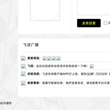
发表回复
飞流广播
爱是难逃
：
飞流
：
这论坛到底有没有资本给我投资一下啊！
系统消息：
飞流安卓客户端APP已上线，请在QQ群（123129
麦麦管家
：
请遵守版规社律，保护信息安全，请勿脱离平台交易
站内通告