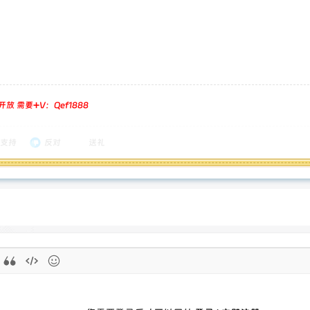
放 需要➕V：Qef1888
支持
反对
送礼