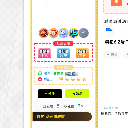
测试测试测
+1
梨花6.2号单
社区贡献
345
215
24118
# 测试
等级头衔
组别 :
管理员
等级 :
积分成就
+ 关注
发消息
钻石 : 185 颗
贡献 : 14106 点
3
1
送礼物：
个
收礼物：
个
金币 : 4 枚
在线时间 : 1951 小时
路虽远，行则将至
官方·绝代收藏家
注册时间 : 2024-11-22
最后登录 : 2026-8-4