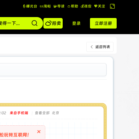
👮曝光台
📜淘帖
🧩导读
👛帮助
💰️钱包
💖关注
切
换

到
拍卖
登录
立即注册
宽
版
返回列表
:02
来自手机端
|
查看全部
北京
×
松玩转互联网！