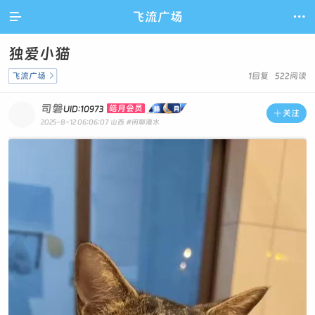

飞流广场

独爱小猫
飞流广场

1回复 522阅读
司磐
皓月会员
UID:10973

关注
2025-8-12 06:06:07
山西
#闲聊灌水