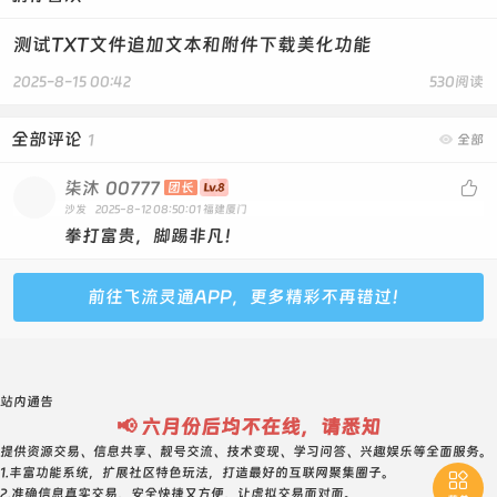
测试TXT文件追加文本和附件下载美化功能
2025-8-15 00:42
530阅读
全部评论
1

全部
柒沐
00777

团长
沙发
2025-8-12 08:50:01
福建厦门
拳打富贵，脚踢非凡！
前往飞流灵通APP，更多精彩不再错过！
站内通告
📢 六月份后均不在线，请悉知
提供资源交易、信息共享、靓号交流、技术变现、学习问答、兴趣娱乐等全面服务。
1.丰富功能系统，扩展社区特色玩法，打造最好的互联网聚集圈子。

2.准确信息真实交易，安全快捷又方便，让虚拟交易面对面。