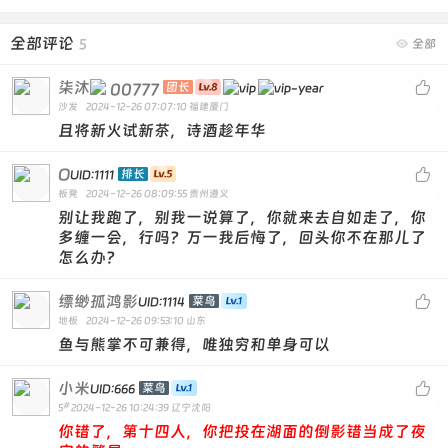
全部评论
5

全部
柒沐

00777
团长
沙发
2024-12-26 07:07:10
福建厦门
且将新火试新茶，诗酒趁年华
O

排长
UID:1111
板凳
2024-12-26 08:09:55
贵州遵义
别让我跑了，别我一说算了，你就来去自如走了，你
多缠一会，行吗？万一我后悔了，回头你不在那儿了
怎么办？
缥缈孤鸿影

菜鸟
UID:1114
地板
2024-12-26 09:53:10
山东
鱼与熊掌不可兼得，唯独穷和单身可以
小米

菜鸟
UID:666
#
5
2024-12-26 10:24:39
辽宁沈阳
你错了，第十四人，你把投在湖面的倒影错当成了夜