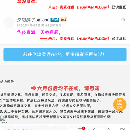
空的繁星。
—— 来自：麦麦社区（HUMAIMAI.COM）
已读乱回
夕阳醉了

排长
UID:888
#
6
2024-12-26 12:59:48
四川绵阳
华枝春满，天心月圆。
—— 来自：麦麦社区（HUMAIMAI.COM）
已读乱回
前往飞流灵通APP，更多精彩不再错过！
站内通告
📢 六月份后均不在线，请悉知
提供资源交易、信息共享、靓号交流、技术变现、学习问答、兴趣娱乐等全面服务。
1.丰富功能系统，扩展社区特色玩法，打造最好的互联网聚集圈子。

2.准确信息真实交易，安全快捷又方便，让虚拟交易面对面。
菜单
3. 天上不会掉馅饼，话术骗术迷人心，切勿脱离平台线下交易，被骗与平台无关！
4. 欺诈骗钱，违规违法将视情受到警告&禁言&封号甚至检举至👮🏻‍♀️处理！
求打赏
官方Q群：
1003810038
钉推群：
BAYR2383
站长QQ：
3388700000
5