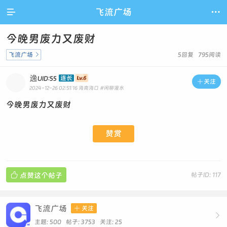

飞流广场

今晚男废力又废财
飞流广场

5回复 795阅读
逸
连长
UID:55

关注
2024-12-26 02:51:16
海南海口
#闲聊灌水
今晚男废力又废财
赞赏

点赞这个帖子
帖子ID: 117
飞流广场

关注

主题: 500 帖子: 3753
关注:
25