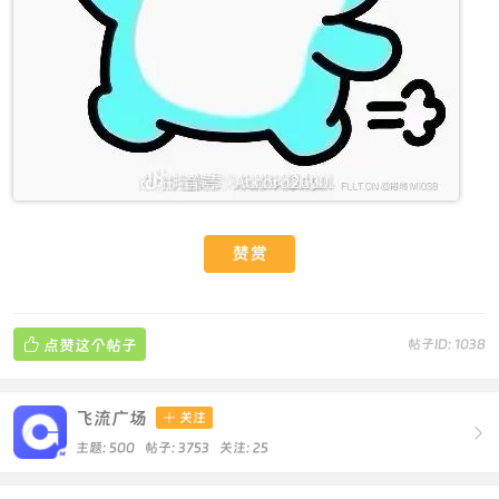
赞赏

点赞这个帖子
帖子ID: 1038
飞流广场

关注

主题: 500 帖子: 3753
关注:
25