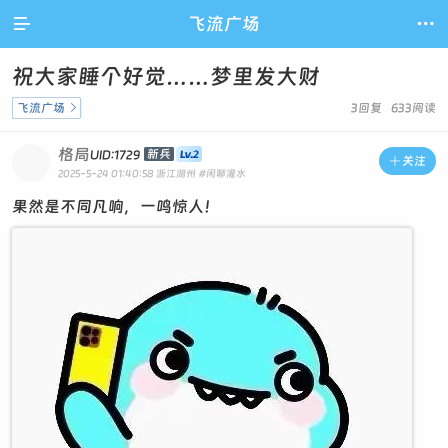

飞流广场

祝大家睡个好觉……梦里发大财
飞流广场

3回复 633阅读
格局
新兵
UID:1729

关注
2025-5-24 01:40:58
浙江湖州
#闲聊灌水
果然是不同凡响，一鸣惊人！