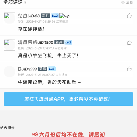
全部评论
3

全部
忆白

新兵
UID:88
沙发
2025-5-24 06:59:24
江苏宿迁
存在即神话！
清风网络

新兵
UID:1500
板凳
2025-5-24 13:49:13
安徽芜湖
真是小牛坐飞机，牛上天了！
D

菜鸟
UID:1999
地板
2025-5-25 19:07:07
山东济南
牛逼克拉斯，秀的天花乱坠 ~
前往飞流灵通APP，更多精彩不再错过！
站内通告
📢 六月份后均不在线，请悉知