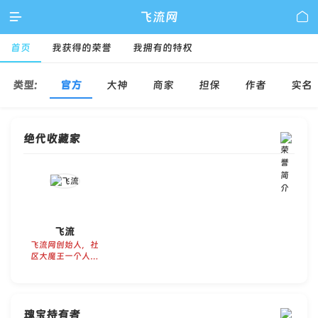

飞流网

首页
我获得的荣誉
我拥有的特权
类型:
官方
大神
商家
担保
作者
实名
绝代收藏家
飞流
飞流网创始人，社
区大魔王一个人六
百六十六个测试账
号的开发者。
瑰宝持有者