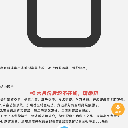
所有转换均在本地浏览器完成，不上传服务器，保护隐私。
站内通告
📢 六月份后均不在线，请悉知
提供资源交易、信息共享、靓号交流、技术变现、学习问答、兴趣娱乐等全面服务。
1.丰富功能系统，扩展社区特色玩法，打造最好的互联网聚集圈子。

2.准确信息真实交易，安全快捷又方便，让虚拟交易面对面。
菜单
3. 天上不会掉馅饼，话术骗术迷人心，切勿脱离平台线下交易，被骗与平台无关！
4. 欺诈骗钱，违规违法将视情受到警告&禁言&封号甚至检举至👮🏻‍♀️处理！