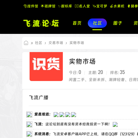
🎅挂件馆
🌟铭牌馆
✨️靓标库
🧚‍♂️名人堂
🦄宝可梦
🍎水果机
🥊猜拳
首页
社区
圈子
资
»
社区
›
交易市场
›
实物市场
飞
实物市场
流
论
0
20
35
今日:
|
主题:
|
排名:
坛
闲置二手、全新未拆、潮牌轻奢、日用
飞流广播
爱是难逃
：
飞流
：
这论坛到底有没有资本给我投资一下啊！
系统消息：
飞流安卓客户端APP已上线，请在QQ群（123129