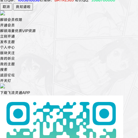
官方Q群：
1003810038
钉推群：
BAYR2383
站长QQ：
3388700000
取消
我知道啦
解锁会员权限
开通会员
解锁海量优质VIP资源
立刻开通
发布主题
个人中心
版块关注
我的听众
我的主题
搜索
返回论坛
开关灯
下载飞流灵通APP