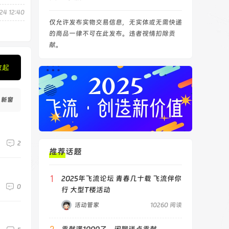
24 12:40
仅允许发布实物交易信息，无实体或无需快递
的商品一律不可在此发布。违者视情扣除贡
献。
收起
新窗
2
推荐话题
1
2025年飞流论坛 青春几十载 飞流伴你
0
行 大型T楼活动
活动管家
10260 阅读
2
贡献满1000了，闲聊送点贡献