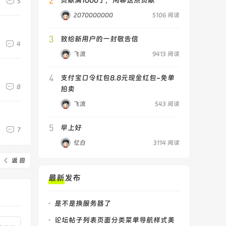
5
2070000000
5106 阅读
3
致给新用户的一封敬告信
4
飞流
9413 阅读
4
支付宝口令红包8.8元现金红包-免单
8
拍卖
飞流
543 阅读
5
早上好
7
忆白
3114 阅读
返 回
最新发布
是不是换服务器了
论坛帖子列表页面分类菜单导航样式美