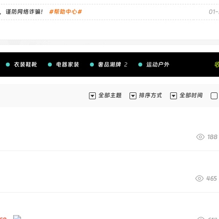
，谨防网络诈骗！
#帮助中心#
01-
衣装鞋靴
电器家装
奢品潮牌
2
运动户外
其他物品
6
求购回收
团购众筹
实物专栏
全部主题
排序方式
全部时间
188
465