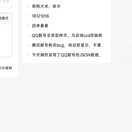
个字符
化
收购大米、纸巾
18121016
级模式
回来看看
QQ靓号全类型样式，为后续uid改版做
参考
腾讯靓号购买bug，纯自慰显示，不要
购买
今天偶然发现了QQ靓号的JSON数据，
特此记录
积分规则