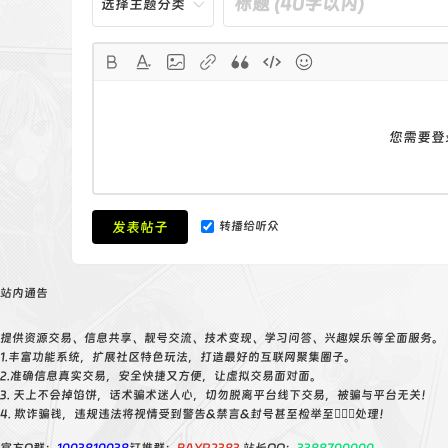
选择主题分类
您需要登
发表帖子
转播给听众
站内通告
提供资源交易、信息共享、靓号交流、技术变现、学习问答、兴趣娱乐等全面服务。
1.丰富功能系统，扩展社区特色玩法，打造最好的互联网聚集圈子。
2.准确信息真实交易，安全快捷又方便，让虚拟交易面对面。
3. 天上不会掉馅饼，话术骗术迷人心，切勿脱离平台线下交易，被骗与平台无关！
4. 欺诈骗钱，违规违法将视情受到警告&禁言&封号甚至检举至👮🏻‍♀️处理！