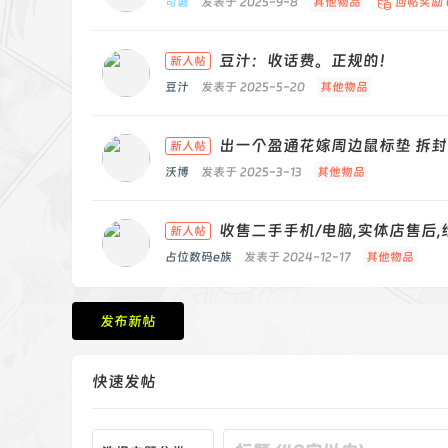
司磐
发表于 2025-9-8
其他物品
回帖奖励
豆汁：收话费。正规的！
新人帖
豆汁
发表于 2025-5-20
其他物品
出一个盈通花嫁周边鼠标垫 拆
新人帖
沃博
发表于 2025-3-13
其他物品
收售二手手机/电脑,实体店售后
新人帖
占位数码e族
发表于 2024-12-17
其他物品
发布新帖
快速发帖