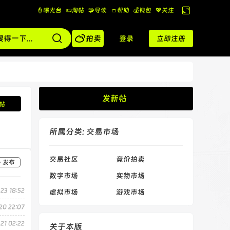
👮曝光台
📜淘帖
🧩导读
👛帮助
💰️钱包
💖关注
切
换

到
拍卖
登录
立即注册
宽
版
发新帖
帖
所属分类: 交易市场
交易社区
竞价拍卖
+ 发布
数字市场
实物市场
23 18:52
虚拟市场
游戏市场
20 22:07
21 02:22
关于本版