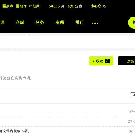
🏧黑市
🏧银行
💹抽奖
54656
向
飞流
送出
小心心
x1
飞流
向
北
送出
酷盖墨镜
x1
源
商城
任务
家园
排行
飞流
向
北
送出
酷盖墨镜
x1
🎁
飞流
向
北
送出
小心心
x1
2
+ 收藏
发新
好物就在实物市场。
07-
07-
）群文件内获取下载。
02-