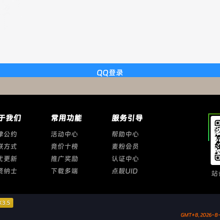
QQ登录
于我们
常用功能
服务引导
律公约
活动中心
帮助中心
联方式
竞价十榜
麦粉会员
代更新
推广奖励
认证中心
贤纳士
下载多端
点靓UID
站
GMT+8, 2026-8-