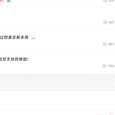
60
614
631
封过但是全新未用
687
,给您无忧的体验！
1154