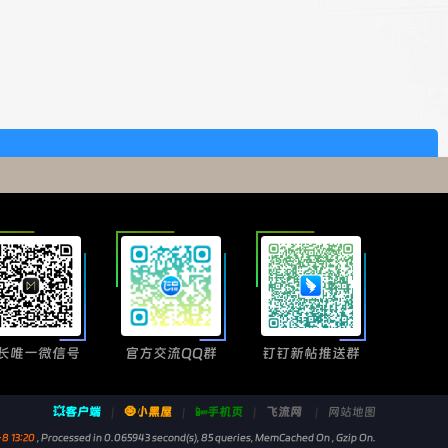
长唯一微信号
官方交流QQ群
钉钉新帖推送群
💥客户端
|
🧿小黑屋
|
📴手机页
|
飞流网
|
网站地图
8 13:20
, Processed in 0.065943 second(s), 85 queries, MemCached On , Gzip On.