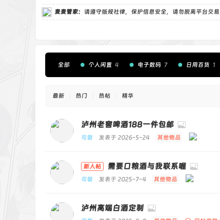
麦麦管家
：
请遵守版规社律，保护信息安全，请勿脱离平台交易
全部
个人闲置
4
电子数码
7
日用百货
1
图书旧书
美妆洗护
车品配件
工具五金
最新
|
热门
|
热帖
|
精华
官方代售
泸州老窖啤酒188一件包邮
司磐
发表于 2026-5-24
其他物品
需要口粮酒与我联系喔
新人帖
司磐
发表于 2025-7-4
其他物品
泸州高端白酒定制