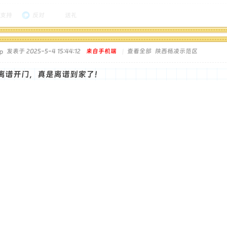
支持
反对
送礼
发表于 2025-5-4 15:44:12
来自手机端
|
查看全部
陕西杨凌示范区
离谱开门，真是离谱到家了！