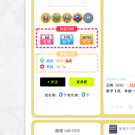
+1
社区贡献
68
1175
38755
等级头衔
组别 :
团长
等级 :
积分成就
+ 关注
发消息
钻石 : 1 颗
企鹅（VX）：
55
贡献 : 14194 点
数字飞扬，卓越一流
0
0
送礼物：
个
收礼物：
个
金币 : 0 枚
在线时间 : 1444 小时
注册时间 : 2024-11-30
回复
最后登录 : 2026-7-31
发表于 202
格局
UID:1729