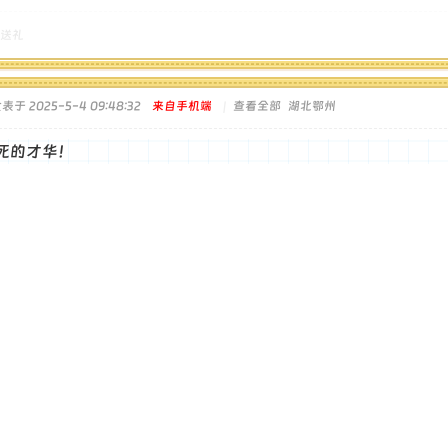
送礼
表于 2025-5-4 09:48:32
来自手机端
|
查看全部
湖北鄂州
死的才华！