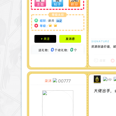
5
96
2240
等级头衔
组别 :
新兵
等级 :
积分成就
+ 关注
发消息
钻石 : 0 颗
贡献 : 656 点
资源创造价值，诚
0
0
送礼物：
个
收礼物：
个
金币 : 0 枚
在线时间 : 36 小时
注册时间 : 2024-11-30
回复
最后登录 : 2026-8-1
00777
柒沐
大佬出手，