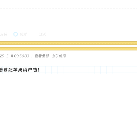
支持
反对
送礼
5-5-4 09:50:33
|
查看全部
山东威海
羡慕死苹果用户叻！