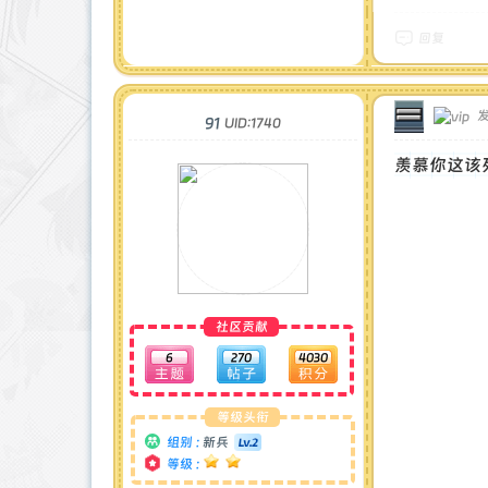
回复
发
91
UID:1740
羡慕你这该
社区贡献
6
270
4030
等级头衔
组别 :
新兵
等级 :