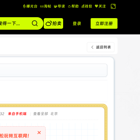
👮曝光台
📜淘帖
🧩导读
👛帮助
💰️钱包
💖关注
切
换

到
拍卖
登录
立即注册
宽
版
返回列表
32
来自手机端
|
查看全部
北京
×
松玩转互联网！