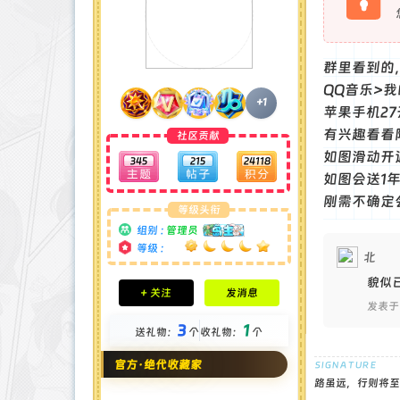
群里看到的
QQ音乐>
+1
苹果手机27
有兴趣看看
社区贡献
如图滑动开通
345
215
24118
如图会送1年Q
刚需不确定
等级头衔
组别 :
管理员
等级 :
北
积分成就
貌似
+ 关注
发消息
钻石 : 185 颗
发表于 
贡献 : 14106 点
3
1
送礼物：
个
收礼物：
个
金币 : 4 枚
在线时间 : 1951 小时
官方·绝代收藏家
注册时间 : 2024-11-22
最后登录 : 2026-8-4
路虽远，行则将至