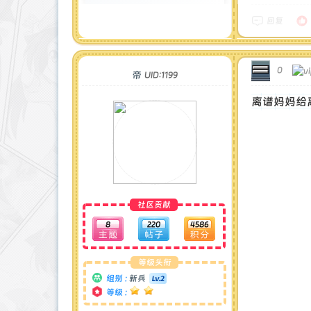
在线时间 : 43 小时
注册时间 : 2025-5-3
回复
最后登录 : 2025-10-12
0
帝
UID:1199
离谱妈妈给
社区贡献
8
220
4586
等级头衔
组别 :
新兵
等级 :