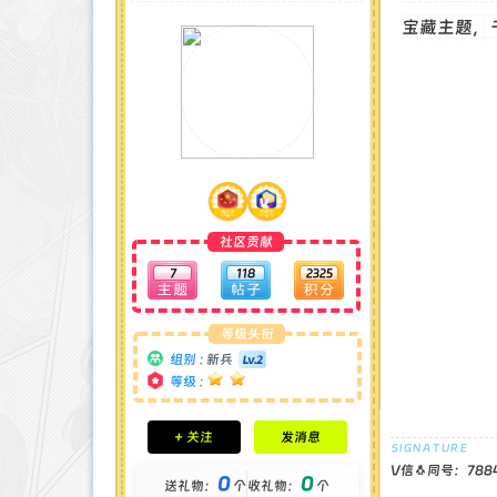
宝藏主题，
社区贡献
7
118
2325
等级头衔
组别 :
新兵
等级 :
积分成就
+ 关注
发消息
钻石 : 0 颗
贡献 : 71 点
V信🐧同号：788
0
0
送礼物：
个
收礼物：
个
金币 : 0 枚