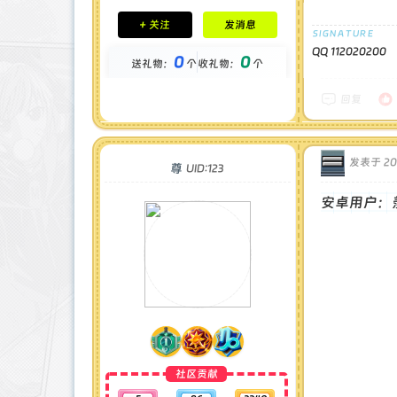
积分成就
+ 关注
发消息
钻石 : 0 颗
贡献 : 748 点
QQ 112020200
0
0
送礼物：
个
收礼物：
个
金币 : 0 枚
在线时间 : 83 小时
注册时间 : 2025-5-3
回复
最后登录 : 2026-1-4
发表于 202
尊
UID:123
安卓用户：
社区贡献