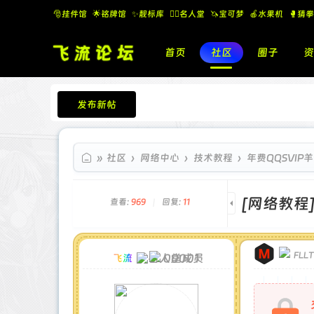
🎅挂件馆
🌟铭牌馆
✨️靓标库
🧚‍♂️名人堂
🦄宝可梦
🍎水果机
🥊猜拳
首页
社区
圈子
资
发布新帖
飞流论坛
»
社区
›
网络中心
›
技术教程
›
年费QQSVIP
[网络教程
查看:
969
|
回复:
11
FLL
00001
飞流