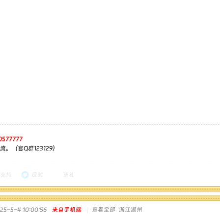
0577777
。（官Q群123129）
支持
反对
送礼
5-5-4 10:00:56
来自手机端
|
查看全部
浙江湖州