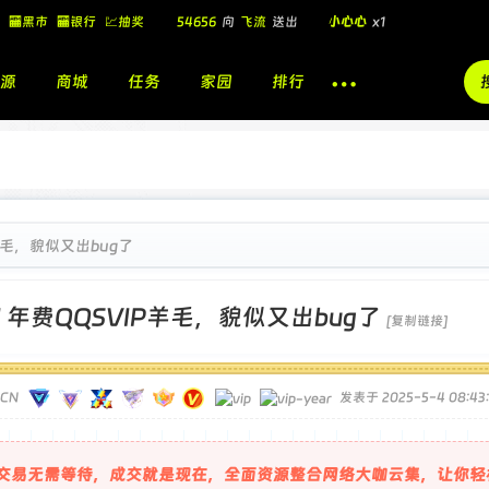
🏧黑市
🏧银行
💹抽奖
飞流
向
北
送出
酷盖墨镜
x1
飞流
向
北
送出
酷盖墨镜
x1
源
商城
任务
家园
排行
飞流
向
北
送出
小心心
x1
🎁
54656
向
飞流
送出
小心心
x1
羊毛，貌似又出bug了
]
年费QQSVIP羊毛，貌似又出bug了
[复制链接]
TCN
发表于 2025-5-4 08:43:
交易无需等待，成交就是现在，全面资源整合网络大咖云集，让你轻