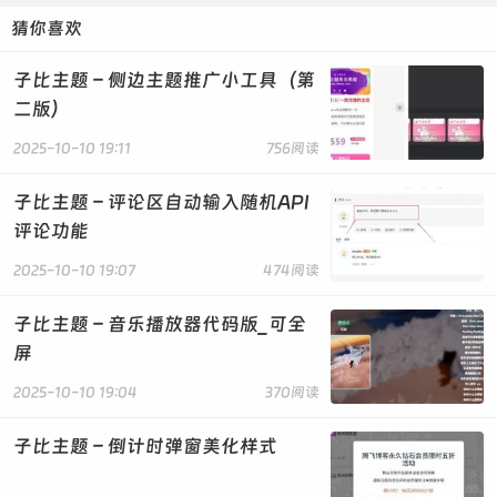
function
猜你喜欢
zib_user_ctnter_main_tabs_array_filter_main($tabs_a
rray)
子比主题 – 侧边主题推广小工具（第
复制代码
二版）
然后在官方认证下面添加下面的代码！
2025-10-10 19:11
756阅读
$tabs_array['complaint'] = array(
子比主题 – 评论区自动输入随机API
'title' => '我的投诉',
评论功能
'nav_attr' => 'drawer-title="我的投
诉"',
2025-10-10 19:07
474阅读
'content_class' => 'complaint-settings',
'loader' => '<div class="zib-
子比主题 – 音乐播放器代码版_可全
widget">
屏
<div
class="placeholder k1 mb10"></div>
2025-10-10 19:04
370阅读
<div
class="placeholder k1 mb10"></div>
子比主题 – 倒计时弹窗美化样式
<div
class="placeholder s1"></div>
<div