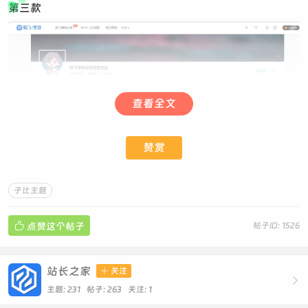
第三款
查看全文
赞赏
子比主题
代码部署

点赞这个帖子
帖子ID: 1526
定位：
/wp-
站长之家
content/themes/zibll/inc/functions/user/page.php
文

关注

主题: 231 帖子: 263
关注:
1
件，我们搜下面的函数