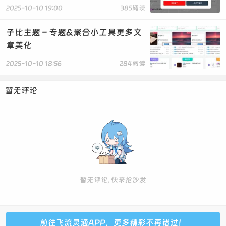
2025-10-10 19:00
385阅读
class="placeholder t1 mt20"></div>
<div
然后我们搜下面的函数
class="placeholder s2"></div>
子比主题 – 专题&聚合小工具更多文
<div
章美化
function
class="placeholder k1 mb10"></div>
zib_user_center_page_sidebar_button_1($con)
<div
2025-10-10 18:56
284阅读
复制代码
class="placeholder k1 mb10"></div>
<div
暂无评论
在官方认证下面添加下面的代码
class="placeholder s1"></div>
<div
$buttons[] = array(
class="placeholder t1 mt20"></div>
'html' => '',
<div
'icon' => '<svg t="1688968573785"
class="placeholder s2"></div>
class="icon" viewBox="0 0 1024 1024" version="1.1"
</div>',
xmlns="http://www.w3.org/2000/svg" p-id="5245"
'content_func' =>
width="200" height="200"><path d="M232.727273
'zib_main_user_tab_content_complaint', // 添加此行
117.410909m93.090909 0l372.363636 0q93.090909 0
);
暂无评论, 快来抢沙发
93.090909 93.090909l0 512q0 93.090909-93.090909
复制代码
93.090909l-372.363636 0q-93.090909 0-93.090909-
93.090909l0-512q0-93.090909 93.090909-93.090909Z"
fill="#B177ED" opacity=".8" p-id="5246"></path>
前往飞流灵通APP，更多精彩不再错过！