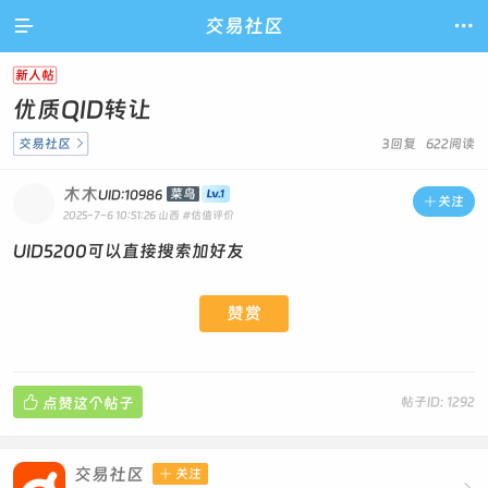

交易社区

新人帖
优质QID转让
交易社区

3回复 622阅读
木木
菜鸟
UID:10986

关注
2025-7-6 10:51:26
山西
#估值评价
UID5200可以直接搜索加好友
赞赏

点赞这个帖子
帖子ID: 1292
交易社区

关注