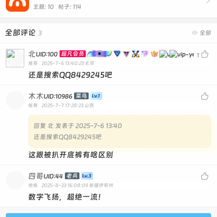

主题: 10 帖子: 114
全部评论
3

全部
北

超凡会员
UID:100
1
推荐
2025-7-6 13:40:23
北京
还是搜索QQ8429245吧
木木

菜鸟
UID:10986
板凳
2025-7-7 17:28:23
山西
回复
北 发表于 2025-7-6 13:40
还是搜索QQ8429245吧
这跟被扒开底裤有啥区别
四哥

老兵
UID:44
地板
2025-8-23 16:08:09
新疆伊犁州
数字飞扬，超绝一流！