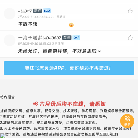
-

新兵
UID:17
#
7
2025-5-30 00:54:44
广西北海
不戳不辍
一海千城梦

菜鸟
UID:10807
#
8
2025-5-30 18:55:03
辽宁沈阳
未经允许，擅自崇拜你，不好意思啦～
前往飞流灵通APP，更多精彩不再错过！
站内通告
📢 六月份后均不在线，请悉知
提供资源交易、信息共享、靓号交流、技术变现、学习问答、兴趣娱乐等全面服务。
1.丰富功能系统，扩展社区特色玩法，打造最好的互联网聚集圈子。

2.准确信息真实交易，安全快捷又方便，让虚拟交易面对面。
菜单
3. 天上不会掉馅饼，话术骗术迷人心，切勿脱离平台线下交易，被骗与平台无关！
4. 欺诈骗钱，违规违法将视情受到警告&禁言&封号甚至检举至👮🏻‍♀️处理！