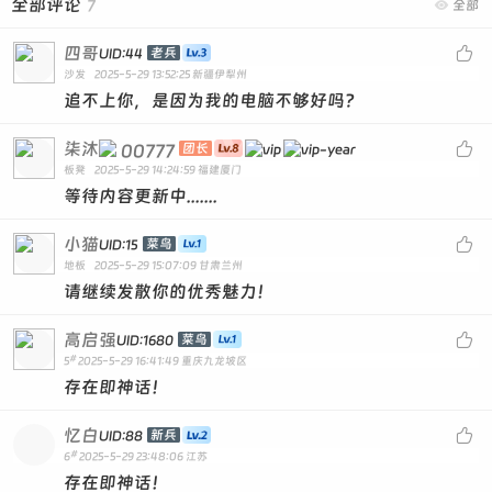
全部评论
7

全部
四哥

老兵
UID:44
沙发
2025-5-29 13:52:25
新疆伊犁州
追不上你，是因为我的电脑不够好吗？
柒沐

00777
团长
板凳
2025-5-29 14:24:59
福建厦门
等待内容更新中.......
小猫

菜鸟
UID:15
地板
2025-5-29 15:07:09
甘肃兰州
请继续发散你的优秀魅力！
高启强

菜鸟
UID:1680
#
5
2025-5-29 16:41:49
重庆九龙坡区
存在即神话！
忆白

新兵
UID:88
#
6
2025-5-29 23:48:06
江苏
存在即神话！