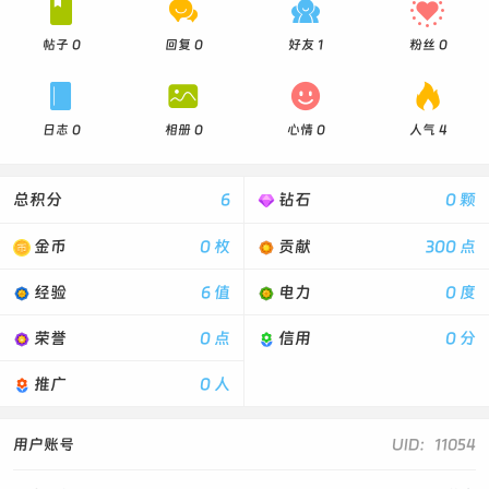




帖子 0
回复 0
好友 1
粉丝 0




日志 0
相册 0
心情 0
人气 4
总积分
6
钻石
0 颗
金币
0 枚
贡献
300 点
经验
6 值
电力
0 度
荣誉
0 点
信用
0 分
推广
0 人
用户账号
UID：11054