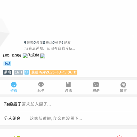
0
4
访客
0
关注
0
粉丝
0
帖子
1
好友
Ta有点神秘，还没有自我介绍...
UID: 11054
菜鸟
LV.1

最后访问2025-10-13 00:11





资料
帖子
日志
相册
留言
Ta的圈子
暂未加入圈子...
个人签名
这家伙很懒, 什么也没留下...