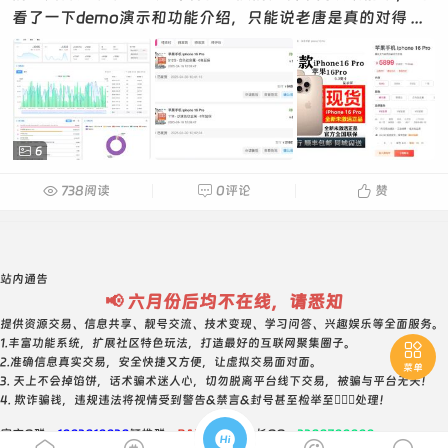
看了一下demo演示和功能介绍，只能说老唐是真的对得 ...

6

738阅读

0评论

赞
站内通告
📢 六月份后均不在线，请悉知
提供资源交易、信息共享、靓号交流、技术变现、学习问答、兴趣娱乐等全面服务。
1.丰富功能系统，扩展社区特色玩法，打造最好的互联网聚集圈子。

2.准确信息真实交易，安全快捷又方便，让虚拟交易面对面。
菜单
3. 天上不会掉馅饼，话术骗术迷人心，切勿脱离平台线下交易，被骗与平台无关！
4. 欺诈骗钱，违规违法将视情受到警告&禁言&封号甚至检举至👮🏻‍♀️处理！

官方Q群：
1003810038
钉推群：
BAYR2383
站长QQ：
3388700000