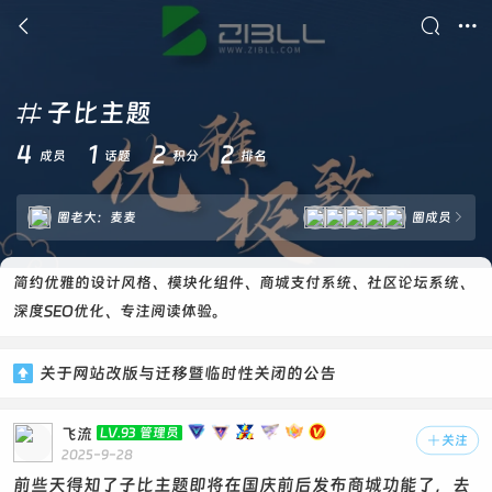



子比主题

4
1
2
2
成员
话题
积分
排名
圈老大：
麦麦
圈成员

简约优雅的设计风格、模块化组件、商城支付系统、社区论坛系统、
深度SEO优化、专注阅读体验。
关于网站改版与迁移暨临时性关闭的公告

飞流
LV.93 管理员

关注
2025-9-28
前些天得知了子比主题即将在国庆前后发布商城功能了，去