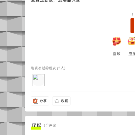
麦麦是新家，发展靠大家
1
喜欢
应
刚表态过的朋友 (
1 人
)
分享
收藏
评论
1
个评论