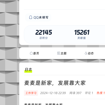
QQ
未填写
22145
15261
0
总积分
贡献值
首页
主题
动态
日志
麦麦是新家，发展靠大家
2024-12-18 22:39
阅读 397
评论 1
热度 1
工作学习