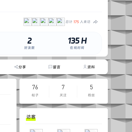
总计
175
人来访
2
135 H
好友数
在线时间
分享
留言
资料
76
7
5
帖子
关注
粉丝
访客