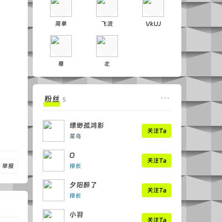
简单
飞流
VkUJ
尊
北
粉丝
5
缥缈孤鸿影
关注Ta
菜鸟
O
关注Ta
举报
排长
夕阳醉了
关注Ta
排长
小羽
关注Ta