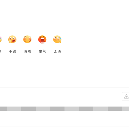
援
不错
滑稽
生气
无语