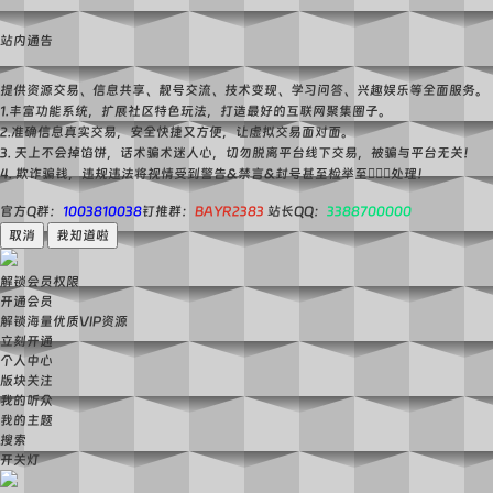
站内通告
提供资源交易、信息共享、靓号交流、技术变现、学习问答、兴趣娱乐等全面服务。
1.丰富功能系统，扩展社区特色玩法，打造最好的互联网聚集圈子。
2.准确信息真实交易，安全快捷又方便，让虚拟交易面对面。
3. 天上不会掉馅饼，话术骗术迷人心，切勿脱离平台线下交易，被骗与平台无关！
4. 欺诈骗钱，违规违法将视情受到警告&禁言&封号甚至检举至👮🏻‍♀️处理！
官方Q群：
1003810038
钉推群：
BAYR2383
站长QQ：
3388700000
取消
我知道啦
解锁会员权限
开通会员
解锁海量优质VIP资源
立刻开通
个人中心
版块关注
我的听众
我的主题
搜索
开关灯