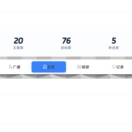
20
76
5
主题数
回帖数
粉丝数
广播
日志
相册
记录