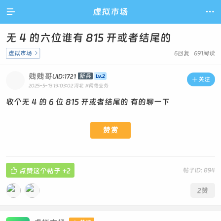

虚拟市场

无 4 的六位谁有 815 开或者结尾的
虚拟市场

6回复 691阅读
贱贱哥
新兵
UID:1721

关注
2025-5-13 19:03:02
河北
#网络业务
收个无 4 的 6 位 815 开或者结尾的 有的聊一下
赞赏

点赞这个帖子
+2
帖子ID: 894
2
赞