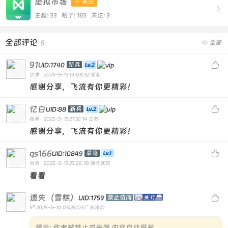
虚拟市场

关注

主题: 33 帖子: 165
关注:
3
全部评论
6

全部
91

新兵
UID:1740
沙发
2025-5-13 19:08:52
湖北
感谢分享，飞流有你更精彩！
忆白

新兵
UID:88
板凳
2025-5-13 21:32:14
江苏
感谢分享，飞流有你更精彩！
qs166

菜鸟
UID:10849
地板
2025-5-13 23:28:18
湖北武汉
看看
遗失（雪糕）

禁止访问
UID:1759
#
5
2025-5-14 05:26:03
广东深圳
提示:
作者被禁止或删除 内容自动屏蔽