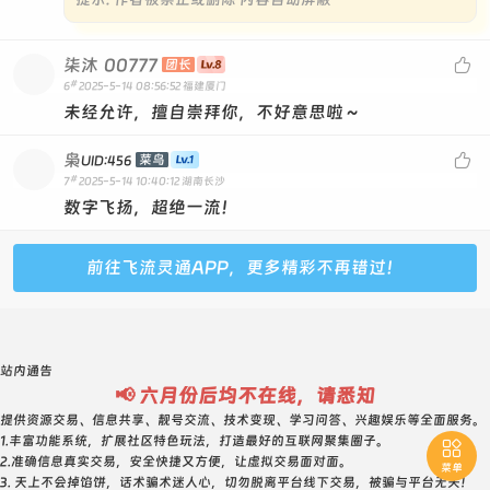
柒沐
00777

团长
#
6
2025-5-14 08:56:52
福建厦门
未经允许，擅自崇拜你，不好意思啦～
枭

菜鸟
UID:456
#
7
2025-5-14 10:40:12
湖南长沙
数字飞扬，超绝一流！
前往飞流灵通APP，更多精彩不再错过！
站内通告
📢 六月份后均不在线，请悉知
提供资源交易、信息共享、靓号交流、技术变现、学习问答、兴趣娱乐等全面服务。
1.丰富功能系统，扩展社区特色玩法，打造最好的互联网聚集圈子。

2.准确信息真实交易，安全快捷又方便，让虚拟交易面对面。
菜单
3. 天上不会掉馅饼，话术骗术迷人心，切勿脱离平台线下交易，被骗与平台无关！