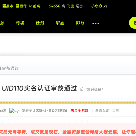
🏧黑市
🏧银行
💹抽奖
54656
向
飞流
送出
小心心
x1
飞流
向
北
送出
酷盖墨镜
x1
源
商城
任务
家园
排行
飞流
向
北
送出
酷盖墨镜
x1
🎁
飞流
向
北
送出
小心心
x1
认证审核通过
]
UID110实名认证审核通过
[复制链接]
nQi
发表于 2025-5-8 00:59:36
来自手机端
|
查看全部
北京
交易无需等待，成交就是现在，全面资源整合网络大咖云集，让你轻