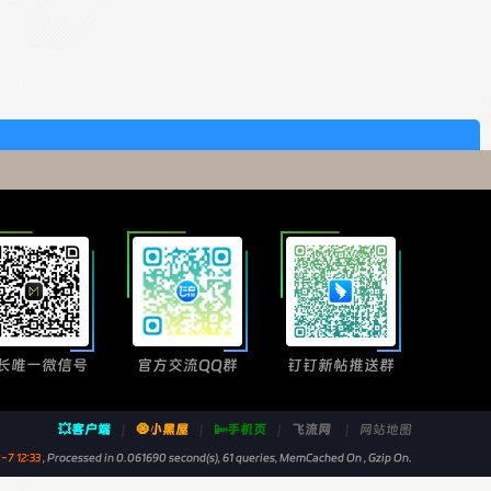
长唯一微信号
官方交流QQ群
钉钉新帖推送群
💥客户端
|
🧿小黑屋
|
📴手机页
|
飞流网
|
网站地图
7 12:33
, Processed in 0.061690 second(s), 61 queries, MemCached On , Gzip On.