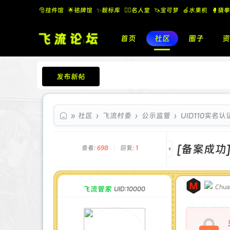
🎅挂件馆
🌟铭牌馆
✨️靓标库
🧚‍♂️名人堂
🦄宝可梦
🍎水果机
🥊猜拳
首页
社区
圈子
资
发布新帖
飞流论坛
»
社区
›
飞流村委
›
公示监管
›
UID110实名
[备案成功
查看:
698
|
回复:
1
Chua
飞流管家
UID:10000