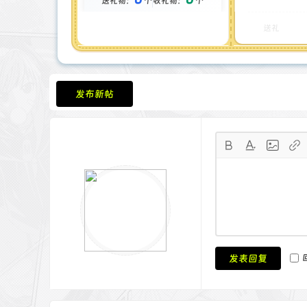
送礼物：
个
收礼物：
个
金币 : 0 枚
在线时间 : 18 小时
注册时间 : 2024-11-30
送礼
最后登录 : 2025-9-30
发布新帖
发表回复