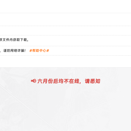
）群文件内获取下载。
，谨防网络诈骗！
#帮助中心#
📢 六月份后均不在线，请悉知