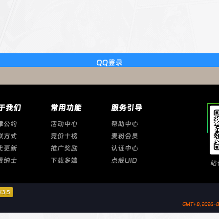
QQ登录
于我们
常用功能
服务引导
律公约
活动中心
帮助中心
联方式
竞价十榜
麦粉会员
代更新
推广奖励
认证中心
贤纳士
下载多端
点靓UID
站
GMT+8, 2026-8-