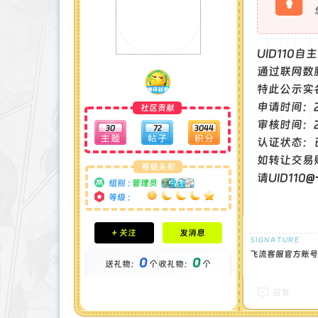
UID11
通过联网数
特此公示实
申请时间：202
社区贡献
审核时间：202
30
72
3044
认证状态：
如转让交易
等级头衔
请UID110
@
组别 :
管理员
等级 :
积分成就
+ 关注
发消息
钻石 : 30 颗
贡献 : 8651 点
飞流客服官方账号
0
0
送礼物：
个
收礼物：
个
金币 : 9 枚
在线时间 : 269 小时
注册时间 : 2025-5-6
回复
最后登录 : 2026-6-8