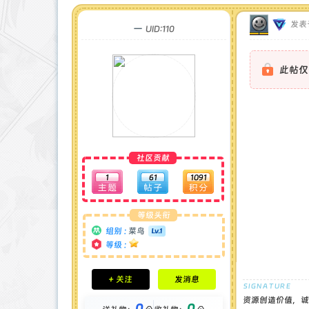
发表于
一
UID:110
此帖仅
社区贡献
1
61
1091
等级头衔
组别 :
菜鸟
等级 :
积分成就
+ 关注
发消息
钻石 : 0 颗
贡献 : 251 点
资源创造价值，诚
0
0