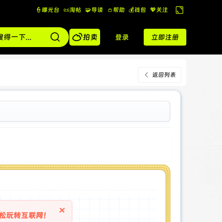
👮曝光台
📜淘帖
🧩导读
👛帮助
💰️钱包
💖关注
切
换

到
拍卖
登录
立即注册
宽
版
返回列表
×
松玩转互联网！