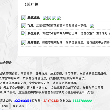
飞流广播
爱是难逃
：
飞流
：
这论坛到底有没有资本给我投资一下啊！
系统消息：
飞流安卓客户端APP已上线，请在QQ群（123129
麦麦管家
：
请遵守版规社律，保护信息安全，请勿脱离平台交易
站内通告
提供资源交易、信息共享、靓号交流、技术变现、学习问答、兴趣娱乐等全面服务。
1.丰富功能系统，扩展社区特色玩法，打造最好的互联网聚集圈子。
2.准确信息真实交易，安全快捷又方便，让虚拟交易面对面。
3. 天上不会掉馅饼，话术骗术迷人心，切勿脱离平台线下交易，被骗与平台无关！
4. 欺诈骗钱，违规违法将视情受到警告&禁言&封号甚至检举至👮🏻‍♀️处理！
官方Q群：
1003810038
钉推群：
BAYR2383
站长QQ：
3388700000
取消
我知道啦