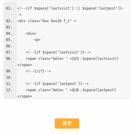
<!--{if $space['lastvisit'] || $space['lastpost']}-
->
<div class="box box10 f_c" >
<div>
<p>
<!--{if $space['lastvisit']}-->
<span class="kmlev " >访问：$space[lastvisit]
</span>
<!--{/if}-->
<!--{if $space['lastpost']}-->
<span class="kmlev " >发表：$space[lastpost]
</span>
<!--{/if}--></p>
<p>完善</p>
</div>
赞赏
</div>