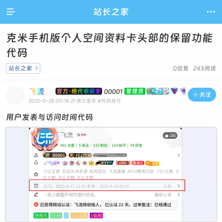

站长之家

克米手机版个人空间资料卡头部的保留功能
代码
站长之家

0回复 243阅读
飞流
官方·绝代收藏家
管理员
00001

关注
2025-9-28 00:14:21
浙江金华
#代码技巧
用户发表与访问时间代码