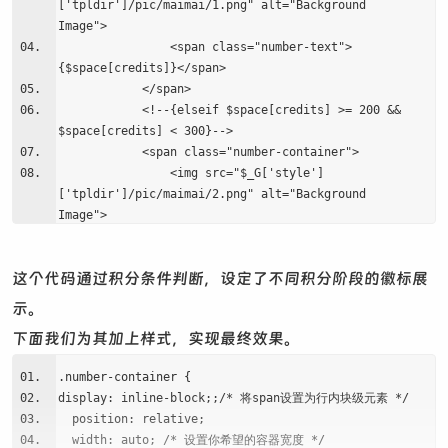
['tpldir']/pic/maimai/1.png" alt="Background
Image">
<span class="number-text">
{$space[credits]}</span>
</span>
<!--{elseif $space[credits] >= 200 &&
$space[credits] < 300}-->
<span class="number-container">
<img src="$_G['style']
['tpldir']/pic/maimai/2.png" alt="Background
Image">
<span class="number-text">
{$space[credits]}</span>
这个代码通过积分条件判断，设定了不同积分阶段的徽标展
</span>
<!--{elseif $space[credits] >= 300 &&
示。
$space[credits] < 400}-->
下面我们为其加上样式，实现最终效果。
<span class="number-container">
<img src="$_G['style']
.number-container {
['tpldir']/pic/maimai/3.png" alt="Background
display: inline-block;;/* 将span设置为行内块级元素 */
Image">
position: relative;
<span class="number-text">
width: auto; /* 设置你希望的容器宽度 */
{$space[credits]}</span>