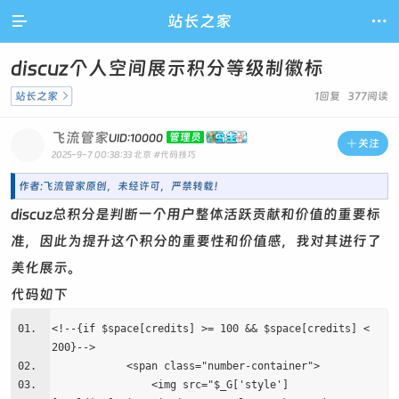

站长之家

discuz个人空间展示积分等级制徽标
站长之家

1回复 377阅读
飞流管家
管理员
UID:10000

关注
2025-9-7 00:38:33
北京
#代码技巧
作者:飞流管家原创，未经许可，严禁转载！
discuz总积分是判断一个用户整体活跃贡献和价值的重要标
准，因此为提升这个积分的重要性和价值感，我对其进行了
美化展示。
代码如下
<!--{if $space[credits] >= 100 && $space[credits] <
200}-->
<span class="number-container">
<img src="$_G['style']