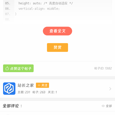
height: auto; /* 高度自动适应 */
</span>
vertical-align: middle;
<!--{elseif $space[credits] >= 400 &&
}
$space[credits] < 500}-->
<span class="number-container">
.number-container img {
<img src="$_G['style']
width: auto; /* 图片宽度占满容器 */
查看全文
['tpldir']/pic/maimai/4.png" alt="Background
height: 16px !important;/* 高度自动，保持图片比例 */
Image">
display: block; /* 去掉图片默认的外边距 */
<span class="number-text">
margin-right: 0 !important;
赞赏
{$space[credits]}</span>
}
</span>
<!--{elseif $space[credits] >= 500 &&
.number-container .number-text {
$space[credits] < 600}-->

position: absolute;
点赞这个帖子
帖子ID: 1382
<span class="number-container">
大功告成，另外我们可以举一反三，设置其他积分的条件判
top: 55%; /* 垂直居中 */
<img src="$_G['style']
left: 50%; /* 水平居中 */
['tpldir']/pic/maimai/5.png" alt="Background
断来设置更多风格的徽标等级展示哦
transform: translate(-50%, -50%);
站长之家

关注
Image">

color: #ffffff; /* 设置数字的颜色，根据图片背景调整 */
<span class="number-text">
主题: 231 帖子: 263
关注:
1
font-size: 8px; /* 根据图片大小和数字长度调整字体大小
{$space[credits]}</span>
*/
</span>
全部评论
font-weight: bold; /* 可以让数字显示更醒目 */
1

全部
<!--{elseif $space[credits] >= 600 &&
z-index: 10; /* 确保数字在图片上方 */
$space[credits] < 700}-->