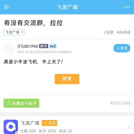

飞流广场

有没有交流群，拉拉
飞流广场

2回复 483阅读
91
新兵
UID:1740

关注
2025-8-28 22:21:16
湖北武汉
#闲聊灌水
真是小牛坐飞机，牛上天了！
赞赏

点赞这个帖子
帖子ID: 1365
飞流广场

关注

主题: 500 帖子: 3753
关注:
25