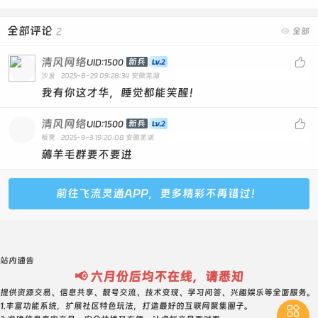
全部评论
2

全部
清风网络

新兵
UID:1500
沙发
2025-8-29 09:28:34
安徽芜湖
我有你这才华，睡觉都能笑醒！
清风网络

新兵
UID:1500
板凳
2025-9-3 19:20:08
安徽芜湖
薅羊毛群要不要进
前往飞流灵通APP，更多精彩不再错过！
站内通告
📢 六月份后均不在线，请悉知
提供资源交易、信息共享、靓号交流、技术变现、学习问答、兴趣娱乐等全面服务。
1.丰富功能系统，扩展社区特色玩法，打造最好的互联网聚集圈子。
