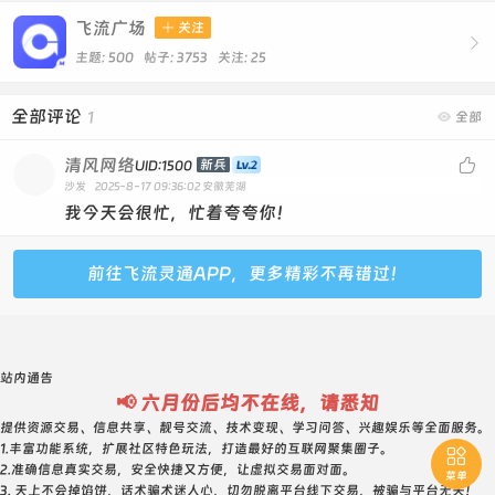
飞流广场

关注

主题: 500 帖子: 3753
关注:
25
全部评论
1

全部
清风网络

新兵
UID:1500
沙发
2025-8-17 09:36:02
安徽芜湖
我今天会很忙，忙着夸夸你！
前往飞流灵通APP，更多精彩不再错过！
站内通告
📢 六月份后均不在线，请悉知
提供资源交易、信息共享、靓号交流、技术变现、学习问答、兴趣娱乐等全面服务。
1.丰富功能系统，扩展社区特色玩法，打造最好的互联网聚集圈子。

2.准确信息真实交易，安全快捷又方便，让虚拟交易面对面。
菜单
3. 天上不会掉馅饼，话术骗术迷人心，切勿脱离平台线下交易，被骗与平台无关！