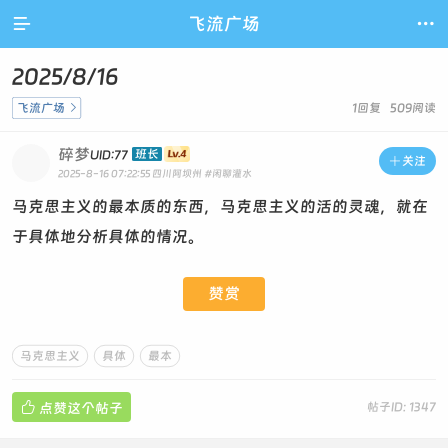

飞流广场

2025/8/16
飞流广场

1回复 509阅读
碎梦
班长
UID:77

关注
2025-8-16 07:22:55
四川阿坝州
#闲聊灌水
马克思主义的最本质的东西，马克思主义的活的灵魂，就在
于具体地分析具体的情况。
赞赏
马克思主义
具体
最本

点赞这个帖子
帖子ID: 1347