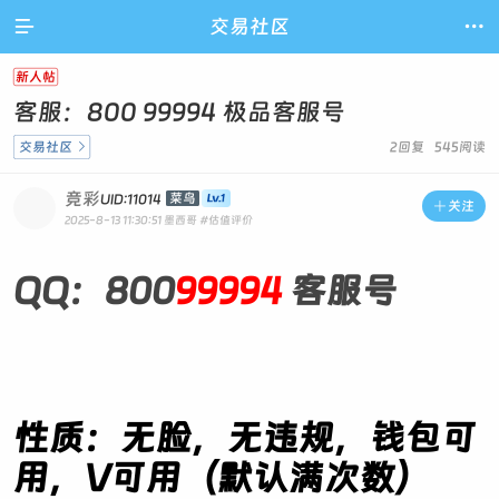

交易社区

新人帖
客服：800 99994 极品客服号
交易社区

2回复 545阅读
竞彩
菜鸟
UID:11014

关注
2025-8-13 11:30:51
墨西哥
#估值评价
QQ：800
99994
客服号
性质：无脸，无违规，钱包可
用，V可用（默认满次数）