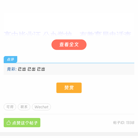
高中毕业证,公办学校，有教育局电话查
询、政务网验证。
查看全文
落户，当兵，职称报考均可使用
点评
国家开放大学，少数民族或满40岁，全
竞彩:
已出 已出 已出
程免线下考试
广东开放大学，国家承认，教育部注
赞赏
册，学信网可查
拿证简单，毕业省心省事
可用
联系
Wechat
电工/钳工/汽车维修工/电子商务师/无人

点赞这个帖子
帖子ID: 1338
机驾驶员/物流服务师等
社评中级和高级,国网查询,符合条件的地