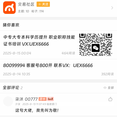
交易社区

关注
区可以拿补贴

主题: 10 帖子: 114
全日制大专（仅限江西户籍，弹性学
制）
猜你喜欢
边工作边学习，采取弹性学制和灵活多
中专大专本科学历提升 职业职称技能
元教学模式
证书培训 VX:UEX6666
文档有限，研究生，高端留学签证等项
2025-8-15 00:04
464阅读
目，请添加好友咨询！
80099994 客服号800开 联系VX：UEX6666
联系Wechat：
2025-8-14 10:35
392阅读
518986/UEX6666
全部评论
2

全部
柒沐
00777

团长
沙发
2025-8-13 11:37:49
福建厦门
这句大佬，我先叫为敬！