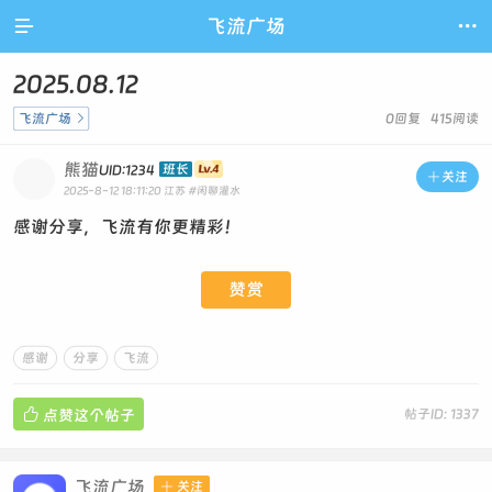

飞流广场

2025.08.12
飞流广场

0回复 415阅读
熊猫
班长
UID:1234

关注
2025-8-12 18:11:20
江苏
#闲聊灌水
感谢分享，飞流有你更精彩！
赞赏
感谢
分享
飞流

点赞这个帖子
帖子ID: 1337
飞流广场

关注