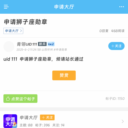

申请大厅

申请狮子座勋章
申请大厅

0回复 468阅读
青翎
新兵
UID:111

关注
2025-6-2 11:24:58
山西忻州
#申请勋章
uid 111 申请狮子座勋章，烦请站长通过
赞赏

点赞这个帖子
帖子ID: 1150
申请大厅

关注

主题: 88 帖子: 396
关注:
14