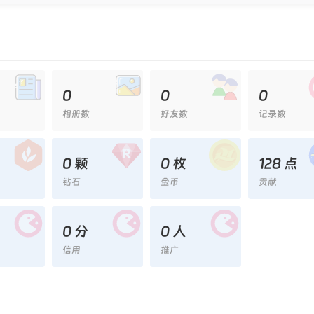
0
0
0
相册数
好友数
记录数
0 颗
0 枚
128 点
钻石
金币
贡献
0 分
0 人
信用
推广