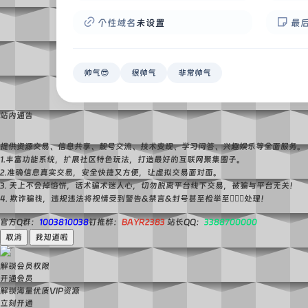
个性域名
未设置
最
帅气😎
很帅气
非常帅气
站内通告
提供资源交易、信息共享、靓号交流、技术变现、学习问答、兴趣娱乐等全面服务。
1.丰富功能系统，扩展社区特色玩法，打造最好的互联网聚集圈子。
2.准确信息真实交易，安全快捷又方便，让虚拟交易面对面。
3. 天上不会掉馅饼，话术骗术迷人心，切勿脱离平台线下交易，被骗与平台无关！
4. 欺诈骗钱，违规违法将视情受到警告&禁言&封号甚至检举至👮🏻‍♀️处理！
官方Q群：
1003810038
钉推群：
BAYR2383
站长QQ：
3388700000
取消
我知道啦
解锁会员权限
开通会员
解锁海量优质VIP资源
立刻开通