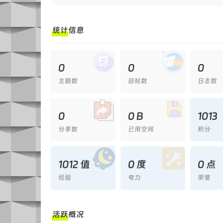
统计信息
0
0
0
主题数
回帖数
日志数
0
0 B
1013
分享数
已用空间
积分
1012 值
0 度
0 点
经验
电力
荣誉
活跃概况