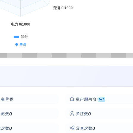
● 景哥
户名
景哥
用户组
菜鸟
华帖数
0
关注数
0
藏次数
0
分享次数
0