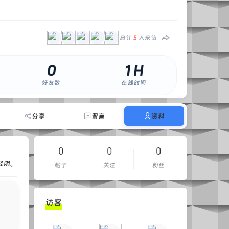
总计
5
人来访
0
1 H
好友数
在线时间
分享
留言
资料
0
0
0
轻阴。
帖子
关注
粉丝
访客