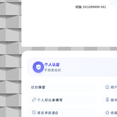
个人认证
不知名站长
性别
保密
用
个人网站
未填写
精
黑名单数量
0
收