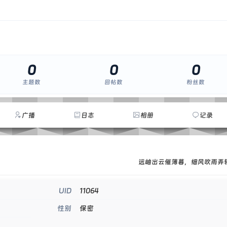
0
0
0
主题数
回帖数
粉丝数
广播
日志
相册
记录
远岫出云催薄暮，细风吹雨弄
11064
UID
保密
性别