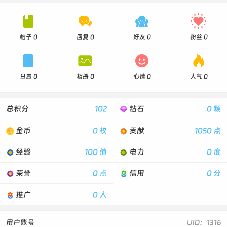




帖子 0
回复 0
好友 0
粉丝 0




日志 0
相册 0
心情 0
人气 0
总积分
102
钻石
0 颗
金币
0 枚
贡献
1050 点
经验
100 值
电力
0 度
荣誉
0 点
信用
0 分
推广
0 人
用户账号
UID：1316