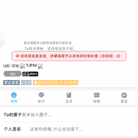
0
0
访客
0
关注
0
粉丝
0
帖子
0
好友
Ta有点神秘，还没有自我介绍...
🚫 经举报巡查发现，涉嫌违规予以冻结或封禁处理（冻结码：0）
UID: 1316
102
禁止发言
LV.0
最后访问2025-2-9 09:34





资料
帖子
日志
相册
留言
Ta的圈子
暂未加入圈子...
个人签名
这家伙很懒, 什么也没留下...