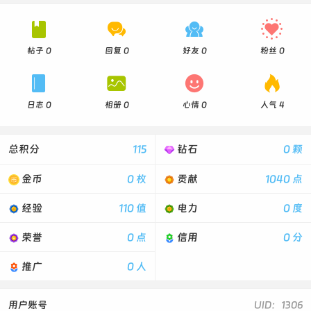




帖子 0
回复 0
好友 0
粉丝 0




日志 0
相册 0
心情 0
人气 4
总积分
115
钻石
0 颗
金币
0 枚
贡献
1040 点
经验
110 值
电力
0 度
荣誉
0 点
信用
0 分
推广
0 人
用户账号
UID：1306