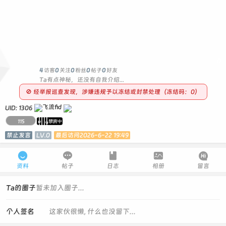
0
4
访客
0
关注
0
粉丝
0
帖子
0
好友
Ta有点神秘，还没有自我介绍...
🚫 经举报巡查发现，涉嫌违规予以冻结或封禁处理（冻结码：0）
UID: 1306
115
禁止发言
LV.0
最后访问2026-6-22 19:49





资料
帖子
日志
相册
留言
Ta的圈子
暂未加入圈子...
个人签名
这家伙很懒, 什么也没留下...