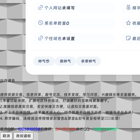
个人网站
未填写
精
黑名单数量
0
收
个性域名
未设置
最
帅气😎
很帅气
非常帅气
站内通告
提供资源交易、信息共享、靓号交流、技术变现、学习问答、兴趣娱乐等全面服务。
1.丰富功能系统，扩展社区特色玩法，打造最好的互联网聚集圈子。
2.准确信息真实交易，安全快捷又方便，让虚拟交易面对面。
3. 天上不会掉馅饼，话术骗术迷人心，切勿脱离平台线下交易，被骗与平台无关！
4. 欺诈骗钱，违规违法将视情受到警告&禁言&封号甚至检举至👮🏻‍♀️处理！
官方Q群：
1003810038
钉推群：
BAYR2383
站长QQ：
3388700000
取消
我知道啦