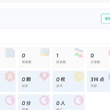
管
0
1
0
相册数
好友数
记录数
0 颗
0 枚
314 点
钻石
金币
贡献
0 分
0 人
信用
推广