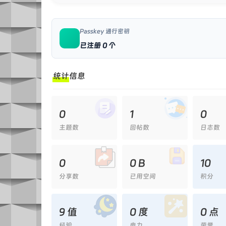
Passkey 通行密钥
已注册 0 个
统计信息
0
1
0
主题数
回帖数
日志数
0
0 B
10
分享数
已用空间
积分
9 值
0 度
0 点
经验
电力
荣誉