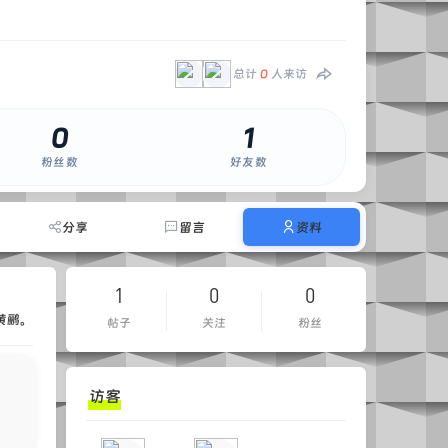
总计
0
人来访
0
1
粉丝数
好友数
分享
留言
资料
1
0
0
黄鹂。
帖子
关注
粉丝
访客