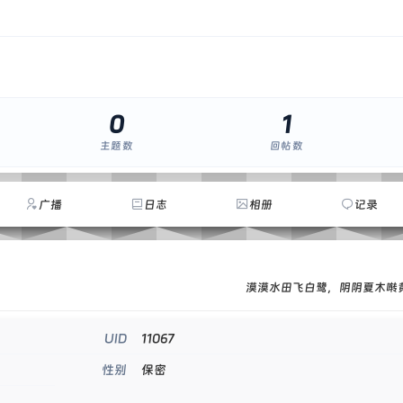
0
1
主题数
回帖数
广播
日志
相册
记录
漠漠水田飞白鹭，阴阴夏木啭
11067
UID
保密
性别