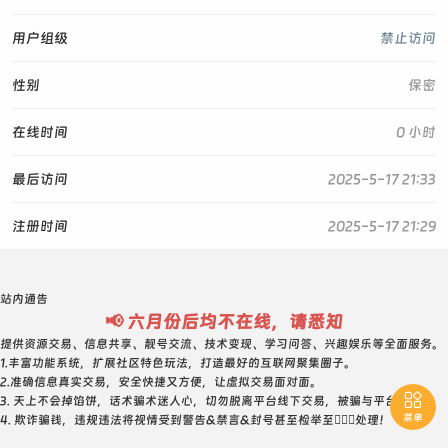
用户组级
禁止访问
性别
保密
在线时间
0 小时
最后访问
2025-5-17 21:33
注册时间
2025-5-17 21:29
站内通告
📢 六月份后均不在线，请悉知
提供资源交易、信息共享、靓号交流、技术变现、学习问答、兴趣娱乐等全面服务。
1.丰富功能系统，扩展社区特色玩法，打造最好的互联网聚集圈子。
2.准确信息真实交易，安全快捷又方便，让虚拟交易面对面。

3. 天上不会掉馅饼，话术骗术迷人心，切勿脱离平台线下交易，被骗与平台无关！
菜单
4. 欺诈骗钱，违规违法将视情受到警告&禁言&封号甚至检举至👮🏻‍♀️处理！