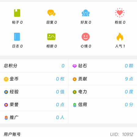




帖子 0
回复 0
好友 0
粉丝 0




日志 0
相册 0
心情 0
人气 1
总积分
0
钻石
0 颗
金币
0 枚
贡献
9 点
经验
0 值
电力
0 度
荣誉
0 点
信用
0 分
推广
0 人
用户账号
UID：10912