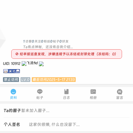
0
1
访客
0
关注
0
粉丝
0
帖子
0
好友
Ta有点神秘，还没有自我介绍...
🚫 经举报巡查发现，涉嫌违规予以冻结或封禁处理（冻结码：0）
UID: 10912
禁止访问
LV.0
最后访问2025-5-17 21:33





资料
帖子
日志
相册
留言
Ta的圈子
暂未加入圈子...
个人签名
这家伙很懒, 什么也没留下...