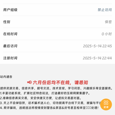
用户组级
禁止访问
性别
保密
在线时间
0 小时
最后访问
2025-5-14 22:45
注册时间
2025-5-14 22:44
站内通告
📢 六月份后均不在线，请悉知
提供资源交易、信息共享、靓号交流、技术变现、学习问答、兴趣娱乐等全面服务。
1.丰富功能系统，扩展社区特色玩法，打造最好的互联网聚集圈子。
2.准确信息真实交易，安全快捷又方便，让虚拟交易面对面。

3. 天上不会掉馅饼，话术骗术迷人心，切勿脱离平台线下交易，被骗与平台无关！
菜单
4. 欺诈骗钱，违规违法将视情受到警告&禁言&封号甚至检举至👮🏻‍♀️处理！