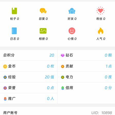




帖子 0
回复 0
好友 0
粉丝 0




日志 0
相册 0
心情 0
人气 0
总积分
20
钻石
0 颗
金币
0 枚
贡献
1 点
经验
20 值
电力
0 度
荣誉
0 点
信用
0 分
推广
0 人
用户账号
UID：10898