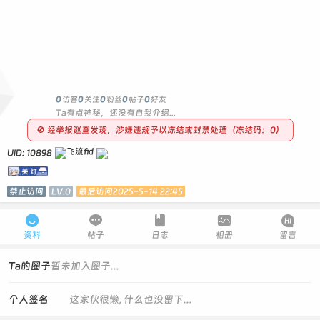
0
0
访客
0
关注
0
粉丝
0
帖子
0
好友
Ta有点神秘，还没有自我介绍...
🚫 经举报巡查发现，涉嫌违规予以冻结或封禁处理（冻结码：0）
UID: 10898
禁止访问
LV.0
最后访问2025-5-14 22:45





资料
帖子
日志
相册
留言
Ta的圈子
暂未加入圈子...
个人签名
这家伙很懒, 什么也没留下...