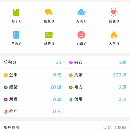




帖子 0
回复 0
好友 0
粉丝 0




日志 0
相册 0
心情 0
人气 0
总积分
20
钻石
0 颗
金币
0 枚
贡献
500 点
经验
20 值
电力
0 度
荣誉
0 点
信用
0 分
推广
0 人
用户账号
UID：10883