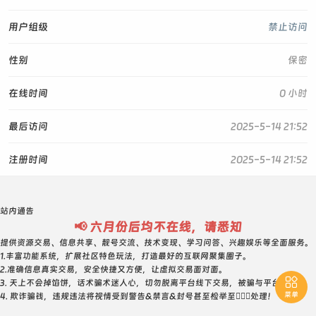
用户组级
禁止访问
性别
保密
在线时间
0 小时
最后访问
2025-5-14 21:52
注册时间
2025-5-14 21:52
站内通告
📢 六月份后均不在线，请悉知
提供资源交易、信息共享、靓号交流、技术变现、学习问答、兴趣娱乐等全面服务。
1.丰富功能系统，扩展社区特色玩法，打造最好的互联网聚集圈子。
2.准确信息真实交易，安全快捷又方便，让虚拟交易面对面。

3. 天上不会掉馅饼，话术骗术迷人心，切勿脱离平台线下交易，被骗与平台无关！
菜单
4. 欺诈骗钱，违规违法将视情受到警告&禁言&封号甚至检举至👮🏻‍♀️处理！