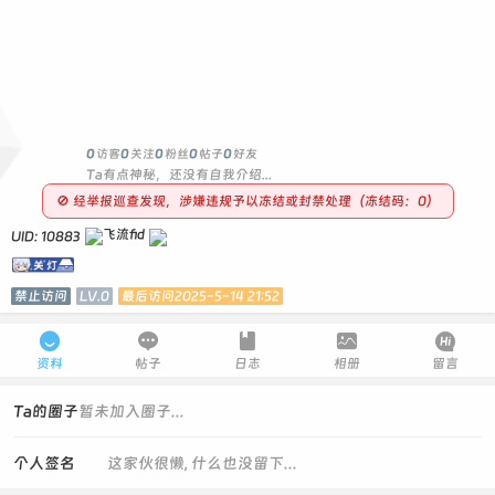
0
0
访客
0
关注
0
粉丝
0
帖子
0
好友
Ta有点神秘，还没有自我介绍...
🚫 经举报巡查发现，涉嫌违规予以冻结或封禁处理（冻结码：0）
UID: 10883
禁止访问
LV.0
最后访问2025-5-14 21:52





资料
帖子
日志
相册
留言
Ta的圈子
暂未加入圈子...
个人签名
这家伙很懒, 什么也没留下...