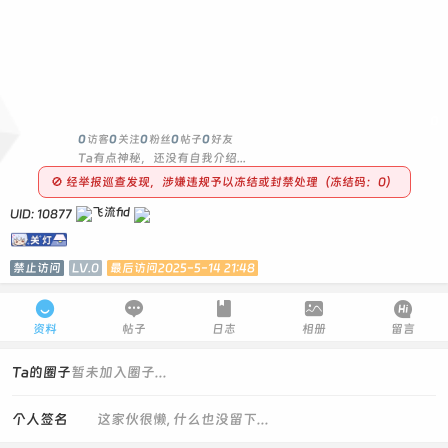
0
0
访客
0
关注
0
粉丝
0
帖子
0
好友
Ta有点神秘，还没有自我介绍...
🚫 经举报巡查发现，涉嫌违规予以冻结或封禁处理（冻结码：0）
UID: 10877
禁止访问
LV.0
最后访问2025-5-14 21:48





资料
帖子
日志
相册
留言
Ta的圈子
暂未加入圈子...
个人签名
这家伙很懒, 什么也没留下...