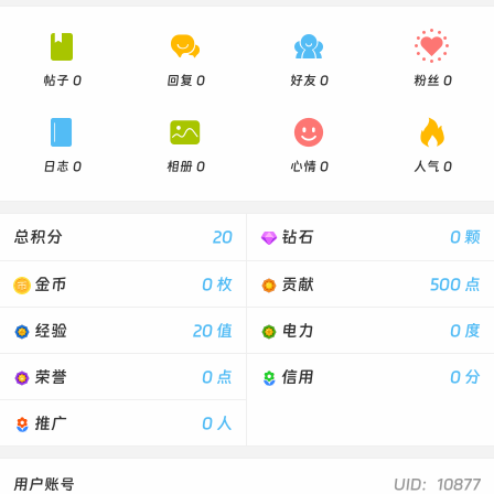




帖子 0
回复 0
好友 0
粉丝 0




日志 0
相册 0
心情 0
人气 0
总积分
20
钻石
0 颗
金币
0 枚
贡献
500 点
经验
20 值
电力
0 度
荣誉
0 点
信用
0 分
推广
0 人
用户账号
UID：10877