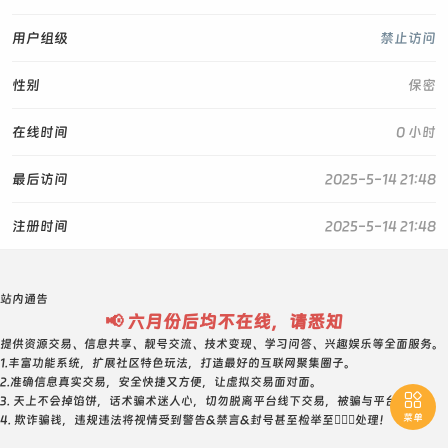
用户组级
禁止访问
性别
保密
在线时间
0 小时
最后访问
2025-5-14 21:48
注册时间
2025-5-14 21:48
站内通告
📢 六月份后均不在线，请悉知
提供资源交易、信息共享、靓号交流、技术变现、学习问答、兴趣娱乐等全面服务。
1.丰富功能系统，扩展社区特色玩法，打造最好的互联网聚集圈子。
2.准确信息真实交易，安全快捷又方便，让虚拟交易面对面。

3. 天上不会掉馅饼，话术骗术迷人心，切勿脱离平台线下交易，被骗与平台无关！
菜单
4. 欺诈骗钱，违规违法将视情受到警告&禁言&封号甚至检举至👮🏻‍♀️处理！