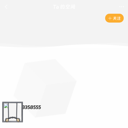

Ta 的空间

关注

3358555