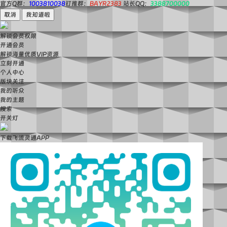
官方Q群：
1003810038
钉推群：
BAYR2383
站长QQ：
3388700000
取消
我知道啦
解锁会员权限
开通会员
解锁海量优质VIP资源
立刻开通
个人中心
版块关注
我的听众
我的主题
搜索
开关灯
下载飞流灵通APP