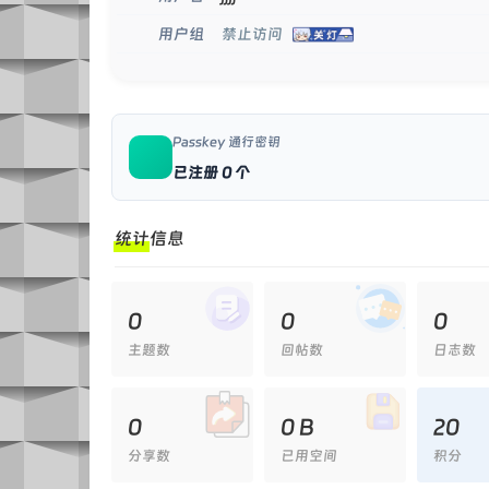
禁止访问
用户组
Passkey 通行密钥
已注册 0 个
统计信息
0
0
0
主题数
回帖数
日志数
0
0 B
20
分享数
已用空间
积分