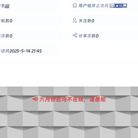
户名
jjjj
用户组
禁止访问
华帖数
0
关注数
0
藏次数
0
分享次数
0
后访问
2025-5-14 21:45
📢 六月份后均不在线，请悉知