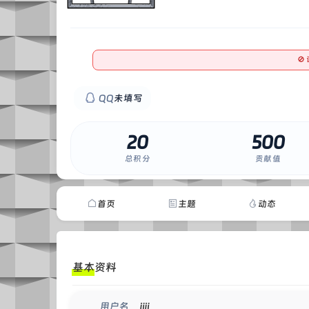

0
QQ
未填写
20
500
总积分
贡献值
首页
主题
动态
基本资料
jjjj
用户名