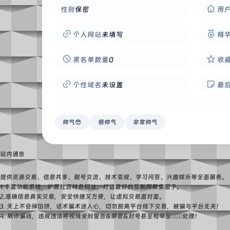
性别
保密
用
个人网站
未填写
精
黑名单数量
0
收
个性域名
未设置
最
帅气😎
很帅气
非常帅气
站内通告
提供资源交易、信息共享、靓号交流、技术变现、学习问答、兴趣娱乐等全面服务。
1.丰富功能系统，扩展社区特色玩法，打造最好的互联网聚集圈子。
2.准确信息真实交易，安全快捷又方便，让虚拟交易面对面。
3. 天上不会掉馅饼，话术骗术迷人心，切勿脱离平台线下交易，被骗与平台无关！
4. 欺诈骗钱，违规违法将视情受到警告&禁言&封号甚至检举至👮🏻‍♀️处理！