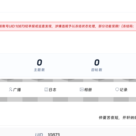
 该账号UID:10873经举报或巡查发现，涉嫌违规予以冻结状态处理，部分功能受限!（冻结码：
0
0
主题数
回帖数
广播
日志
相册
记录
仲夏苦夜短，开轩纳
10873
UID