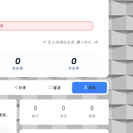
0）
🍂 无人问津的主页...
0
人来访
0
0
粉丝数
好友数
分享
留言
资料
0
0
0
微凉。
帖子
关注
粉丝