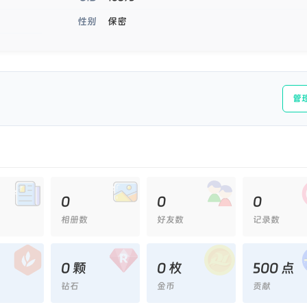
保密
性别
管
0
0
0
相册数
好友数
记录数
0 颗
0 枚
500 点
钻石
金币
贡献