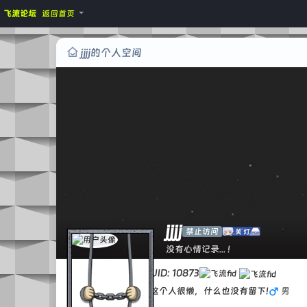
飞流论坛
返回首页
jjjj的个人空间
jjjj
禁止访问
没有心情记录... !
UID: 10873
这个人很懒，什么也没有留下!
男