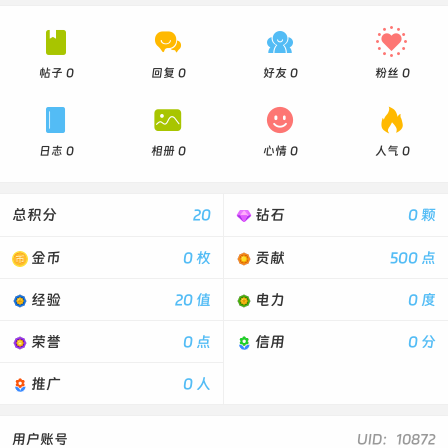




帖子 0
回复 0
好友 0
粉丝 0




日志 0
相册 0
心情 0
人气 0
总积分
20
钻石
0 颗
金币
0 枚
贡献
500 点
经验
20 值
电力
0 度
荣誉
0 点
信用
0 分
推广
0 人
用户账号
UID：10872