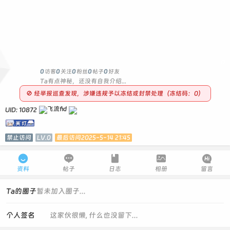
0
0
访客
0
关注
0
粉丝
0
帖子
0
好友
Ta有点神秘，还没有自我介绍...
🚫 经举报巡查发现，涉嫌违规予以冻结或封禁处理（冻结码：0）
UID: 10872
禁止访问
LV.0
最后访问2025-5-14 21:45





资料
帖子
日志
相册
留言
Ta的圈子
暂未加入圈子...
个人签名
这家伙很懒, 什么也没留下...