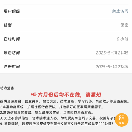
用户组级
禁止访问
性别
保密
在线时间
0 小时
最后访问
2025-5-14 21:45
注册时间
2025-5-14 21:44
站内通告
📢 六月份后均不在线，请悉知
提供资源交易、信息共享、靓号交流、技术变现、学习问答、兴趣娱乐等全面服务。
1.丰富功能系统，扩展社区特色玩法，打造最好的互联网聚集圈子。
2.准确信息真实交易，安全快捷又方便，让虚拟交易面对面。

3. 天上不会掉馅饼，话术骗术迷人心，切勿脱离平台线下交易，被骗与平台无关！
菜单
4. 欺诈骗钱，违规违法将视情受到警告&禁言&封号甚至检举至👮🏻‍♀️处理！