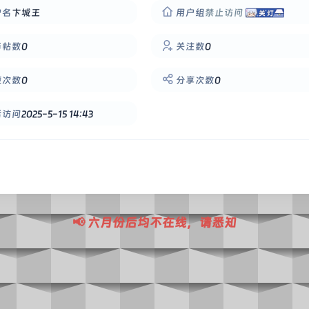
户名
卞城王
用户组
禁止访问
华帖数
0
关注数
0
藏次数
0
分享次数
0
后访问
2025-5-15 14:43
📢 六月份后均不在线，请悉知