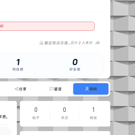
0）
🥶 最近有点冷清...
总计
2
人来访
1
0
粉丝数
好友数
分享
留言
资料
0
0
1
多思。
帖子
关注
粉丝