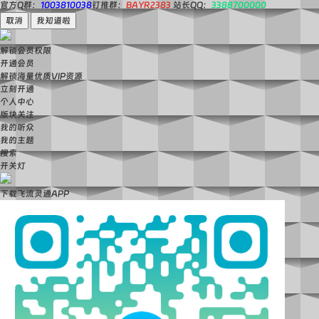
官方Q群：
1003810038
钉推群：
BAYR2383
站长QQ：
3388700000
取消
我知道啦
解锁会员权限
开通会员
解锁海量优质VIP资源
立刻开通
个人中心
版块关注
我的听众
我的主题
搜索
开关灯
下载飞流灵通APP