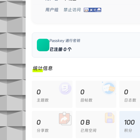
禁止访问
用户组
Passkey 通行密钥
已注册 0 个
统计信息
0
0
0
主题数
回帖数
日志数
0
0 B
100
分享数
已用空间
积分