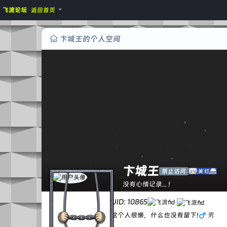
飞流论坛
返回首页
卞城王的个人空间
卞城王
禁止访问
没有心情记录... !
UID: 10865
这个人很懒，什么也没有留下!
男