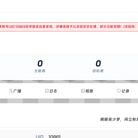
 该账号UID:10865经举报或巡查发现，涉嫌违规予以冻结状态处理，部分功能受限!（冻结码：
0
0
主题数
回帖数
广播
日志
相册
记录
病眠夜少梦，闲立秋
10865
UID