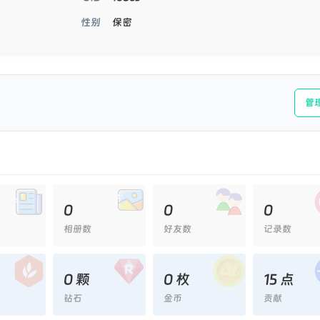
保密
性别
管
0
0
0
相册数
好友数
记录数
0 颗
0 枚
15 点
钻石
金币
贡献