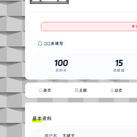

0
QQ
未填写
100
15
总积分
贡献值
首页
主题
动态
基本资料
卞城王
用户名