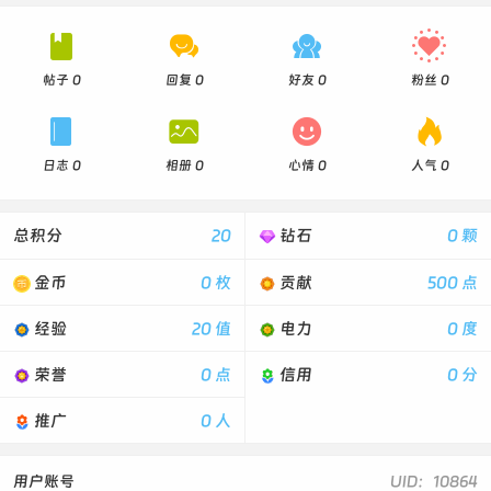




帖子 0
回复 0
好友 0
粉丝 0




日志 0
相册 0
心情 0
人气 0
总积分
20
钻石
0 颗
金币
0 枚
贡献
500 点
经验
20 值
电力
0 度
荣誉
0 点
信用
0 分
推广
0 人
用户账号
UID：10864