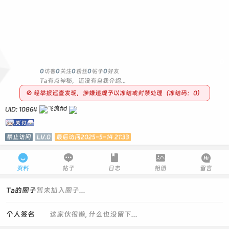
0
0
访客
0
关注
0
粉丝
0
帖子
0
好友
Ta有点神秘，还没有自我介绍...
🚫 经举报巡查发现，涉嫌违规予以冻结或封禁处理（冻结码：0）
UID: 10864
禁止访问
LV.0
最后访问2025-5-14 21:33





资料
帖子
日志
相册
留言
Ta的圈子
暂未加入圈子...
个人签名
这家伙很懒, 什么也没留下...