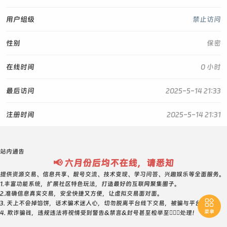
用户组级
禁止访问
性别
保密
在线时间
0 小时
最后访问
2025-5-14 21:33
注册时间
2025-5-14 21:31
站内通告
📢 六月份后均不在线，请悉知
提供资源交易、信息共享、靓号交流、技术变现、学习问答、兴趣娱乐等全面服务。
1.丰富功能系统，扩展社区特色玩法，打造最好的互联网聚集圈子。
2.准确信息真实交易，安全快捷又方便，让虚拟交易面对面。

3. 天上不会掉馅饼，话术骗术迷人心，切勿脱离平台线下交易，被骗与平台无关！
菜单
4. 欺诈骗钱，违规违法将视情受到警告&禁言&封号甚至检举至👮🏻‍♀️处理！