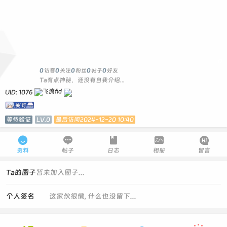
0
0
访客
0
关注
0
粉丝
0
帖子
0
好友
Ta有点神秘，还没有自我介绍...
UID: 1076
等待验证
LV.0
最后访问2024-12-20 10:40





资料
帖子
日志
相册
留言
Ta的圈子
暂未加入圈子...
个人签名
这家伙很懒, 什么也没留下...