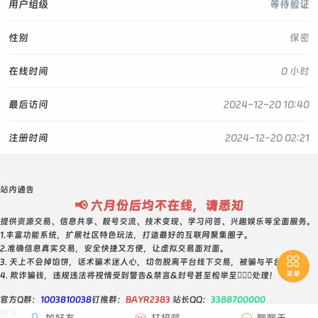
用户组级
等待验证
性别
保密
在线时间
0 小时
最后访问
2024-12-20 10:40
注册时间
2024-12-20 02:21
站内通告
📢 六月份后均不在线，请悉知
提供资源交易、信息共享、靓号交流、技术变现、学习问答、兴趣娱乐等全面服务。
1.丰富功能系统，扩展社区特色玩法，打造最好的互联网聚集圈子。
2.准确信息真实交易，安全快捷又方便，让虚拟交易面对面。

3. 天上不会掉馅饼，话术骗术迷人心，切勿脱离平台线下交易，被骗与平台无关！
菜单
4. 欺诈骗钱，违规违法将视情受到警告&禁言&封号甚至检举至👮🏻‍♀️处理！
官方Q群：
1003810038
钉推群：
BAYR2383
站长QQ：
3388700000
取消